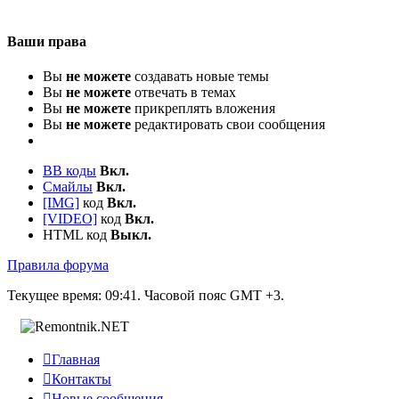
Ваши права
Вы
не можете
создавать новые темы
Вы
не можете
отвечать в темах
Вы
не можете
прикреплять вложения
Вы
не можете
редактировать свои сообщения
BB коды
Вкл.
Смайлы
Вкл.
[IMG]
код
Вкл.
[VIDEO]
код
Вкл.
HTML код
Выкл.
Правила форума
Текущее время:
09:41
. Часовой пояс GMT +3.

Главная

Контакты

Новые сообщения