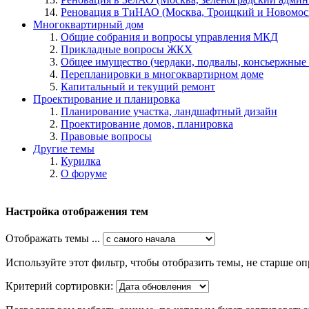
Реновация в ТиНАО (Москва, Троицкий и Новомос
Многоквартирный дом
Общие собрания и вопросы управления МКД
Прикладные вопросы ЖКХ
Общее имущество (чердаки, подвалы, консьержные и
Перепланировки в многоквартирном доме
Капитальный и текущий ремонт
Проектирование и планировка
Планирование участка, ландшафтный дизайн
Проектирование домов, планировка
Правовые вопросы
Другие темы
Курилка
О форуме
Настройка отображения тем
Отображать темы ...
Используйте этот фильтр, чтобы отобразить темы, не старше оп
Критерий сортировки: