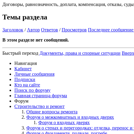
Договоры, равнозначность, доплата, компенсация, отказы, суд
Темы раздела
Заголовок
/
Автор
Ответов
/
Просмотров
Последнее сообщение
В этом разделе нет сообщений.
Быстрый переход
Документы, права и спорные ситуации
Ввер
Навигация
Кабинет
Личные сообщения
Подписки
Кто на сайте
Поиск по форуму
Главная страница форума
Форум
Строительство и ремонт
Общие вопросы ремонта
Форум о межкомнатных и входных дверях
Форум о входных дверях
Форум о стенах и перегородках: отделка, перенос и 
Форум о фундаменте, подвале, погребе