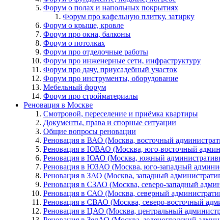
Форум о полах и напольных покрытиях
Форум про кафельную плитку, затирку
Форум о крыше, кровле
Форум про окна, балконы
Форум о потолках
Форум про отделочные работы
Форум про инженерные сети, инфраструктуру
Форум про дачу, приусадебный участок
Форум про инструменты, оборудование
Мебельный форум
Форум про стройматериалы
Реновация в Москве
Смотровой, переселение и приёмка квартиры
Документы, права и спорные ситуации
Общие вопросы реновации
Реновация в ВАО (Москва, восточный администрат
Реновация в ЮВАО (Москва, юго-восточный админ
Реновация в ЮАО (Москва, южный административ
Реновация в ЮЗАО (Москва, юго-западный админи
Реновация в ЗАО (Москва, западный администрати
Реновация в СЗАО (Москва, северо-западный адми
Реновация в САО (Москва, северный администрати
Реновация в СВАО (Москва, северо-восточный адм
Реновация в ЦАО (Москва, центральный админист
Реновация в ЗелАО (Москва, зеленоградский адми