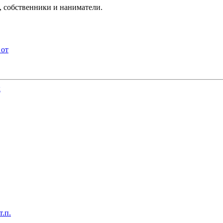
ы, собственники и наниматели.
 от
х
т.п.