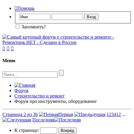

Помощь
Запомнить?



Меню
Форум
Строительство и ремонт
Форум про инструменты, оборудование
Страница 2 из 36
Первая
1
2
3
4
12
...
Последняя
К странице: