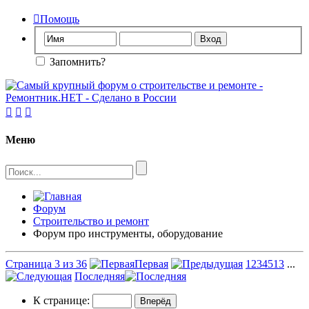

Помощь
Запомнить?



Меню
Форум
Строительство и ремонт
Форум про инструменты, оборудование
Страница 3 из 36
Первая
1
2
3
4
5
13
...
Последняя
К странице: