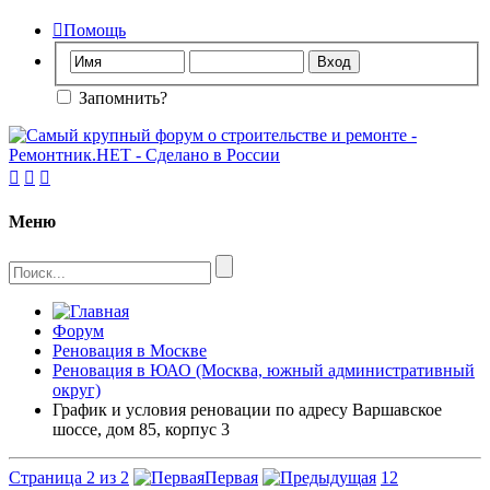

Помощь
Запомнить?



Меню
Форум
Реновация в Москве
Реновация в ЮАО (Москва, южный административный
округ)
График и условия реновации по адресу Варшавское
шоссе, дом 85, корпус 3
Страница 2 из 2
Первая
1
2