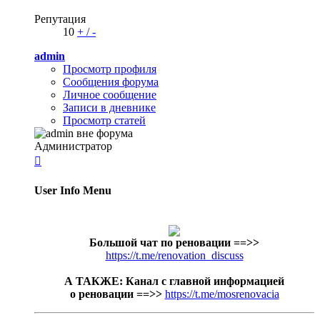
Репутация
10
+
/
-
admin
Просмотр профиля
Сообщения форума
Личное сообщение
Записи в дневнике
Просмотр статей
Администратор

User Info Menu
Большой чат по реновации
==>>
https://t.me/renovation_discuss
А ТАКЖЕ: Канал с главной информацией
о реновации ==>>
https://t.me/mosrenovacia