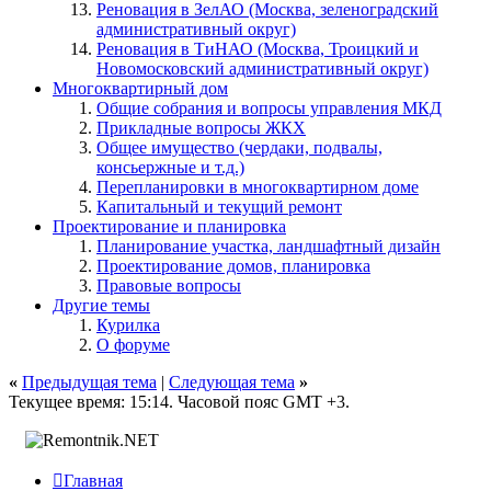
Реновация в ЗелАО (Москва, зеленоградский
административный округ)
Реновация в ТиНАО (Москва, Троицкий и
Новомосковский административный округ)
Многоквартирный дом
Общие собрания и вопросы управления МКД
Прикладные вопросы ЖКХ
Общее имущество (чердаки, подвалы,
консьержные и т.д.)
Перепланировки в многоквартирном доме
Капитальный и текущий ремонт
Проектирование и планировка
Планирование участка, ландшафтный дизайн
Проектирование домов, планировка
Правовые вопросы
Другие темы
Курилка
О форуме
«
Предыдущая тема
|
Следующая тема
»
Текущее время:
15:14
. Часовой пояс GMT +3.

Главная