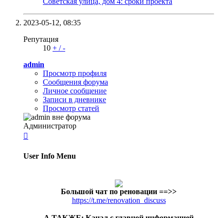
Советская улица, дом 4: сроки проекта
2023-05-12,
08:35
Репутация
10
+
/
-
admin
Просмотр профиля
Сообщения форума
Личное сообщение
Записи в дневнике
Просмотр статей
Администратор

User Info Menu
Большой чат по реновации
==>>
https://t.me/renovation_discuss
А ТАКЖЕ: Канал с главной информацией