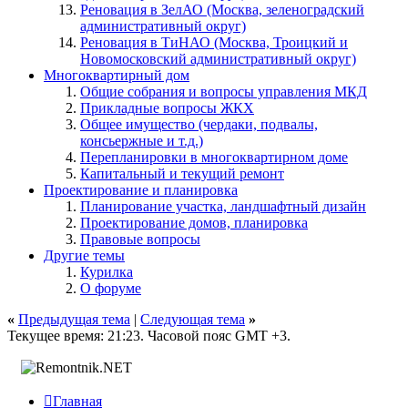
Реновация в ЗелАО (Москва, зеленоградский
административный округ)
Реновация в ТиНАО (Москва, Троицкий и
Новомосковский административный округ)
Многоквартирный дом
Общие собрания и вопросы управления МКД
Прикладные вопросы ЖКХ
Общее имущество (чердаки, подвалы,
консьержные и т.д.)
Перепланировки в многоквартирном доме
Капитальный и текущий ремонт
Проектирование и планировка
Планирование участка, ландшафтный дизайн
Проектирование домов, планировка
Правовые вопросы
Другие темы
Курилка
О форуме
«
Предыдущая тема
|
Следующая тема
»
Текущее время:
21:23
. Часовой пояс GMT +3.

Главная