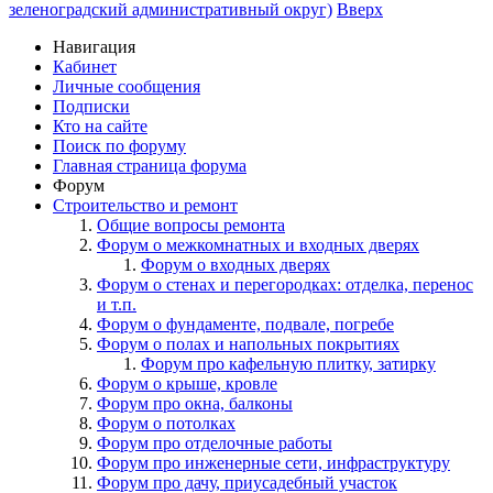
зеленоградский административный округ)
Вверх
Навигация
Кабинет
Личные сообщения
Подписки
Кто на сайте
Поиск по форуму
Главная страница форума
Форум
Строительство и ремонт
Общие вопросы ремонта
Форум о межкомнатных и входных дверях
Форум о входных дверях
Форум о стенах и перегородках: отделка, перенос
и т.п.
Форум о фундаменте, подвале, погребе
Форум о полах и напольных покрытиях
Форум про кафельную плитку, затирку
Форум о крыше, кровле
Форум про окна, балконы
Форум о потолках
Форум про отделочные работы
Форум про инженерные сети, инфраструктуру
Форум про дачу, приусадебный участок