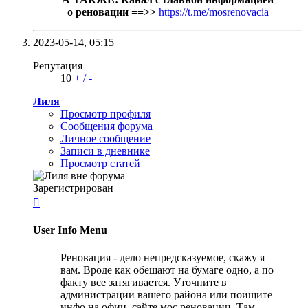
о реновации ==>>
https://t.me/mosrenovacia
2023-05-14,
05:15
Репутация
10
+
/
-
Лиля
Просмотр профиля
Сообщения форума
Личное сообщение
Записи в дневнике
Просмотр статей
Зарегистрирован

User Info Menu
Реновация - дело непредсказуемое, скажу я
вам. Вроде как обещают на бумаге одно, а по
факту все затягивается. Уточните в
администрации вашего района или поищите
инфо на офиц. сайте мос реновации. Там