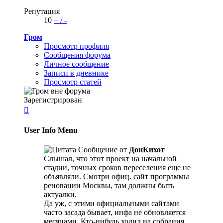
Репутация
10
+
/
-
Гром
Просмотр профиля
Сообщения форума
Личное сообщение
Записи в дневнике
Просмотр статей
Зарегистрирован

User Info Menu
Сообщение от
ДонКихот
Слышал, что этот проект на начальной
стадии, точных сроков переселения еще не
объявляли. Смотри офиц. сайт программы
реновации Москвы, там должны быть
актуалки.
Да уж, с этими официальными сайтами
часто засада бывает, инфа не обновляется
месяцами. Кто-нибудь ходил на собрания