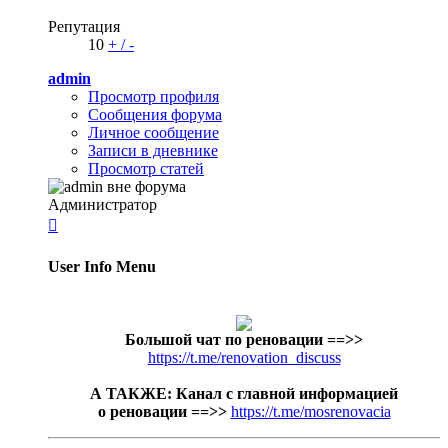
Репутация
10
+
/
-
admin
Просмотр профиля
Сообщения форума
Личное сообщение
Записи в дневнике
Просмотр статей
Администратор

User Info Menu
Большой чат по реновации
==>>
https://t.me/renovation_discuss
А ТАКЖЕ: Канал с главной информацией
о реновации ==>>
https://t.me/mosrenovacia