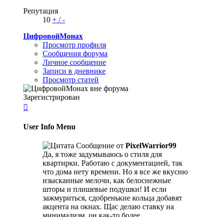
Репутация
10
+
/
-
ЦифровойМонах
Просмотр профиля
Сообщения форума
Личное сообщение
Записи в дневнике
Просмотр статей
Зарегистрирован

User Info Menu
Сообщение от
PixelWarrior99
Да, я тоже задумываюсь о стиля для
квартирки. Работаю с документацией, так
что дома нету времени. Но я все же вкусню
изысканные мелочи, как белоснежные
шторы и плишевые подушки! И если
зажмуриться, сдобренькие кольца добавят
акцента на окнах. Щас делаю ставку на
минимализм, он как-то более