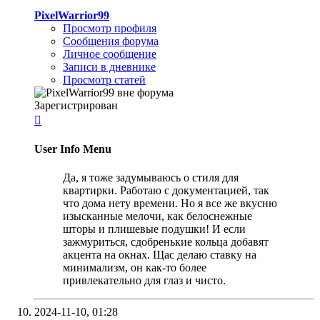
PixelWarrior99
Просмотр профиля
Сообщения форума
Личное сообщение
Записи в дневнике
Просмотр статей
Зарегистрирован

User Info Menu
Да, я тоже задумываюсь о стиля для
квартирки. Работаю с документацией, так
что дома нету времени. Но я все же вкусню
изысканные мелочи, как белоснежные
шторы и плишевые подушки! И если
зажмуриться, сдобренькие кольца добавят
акцента на окнах. Щас делаю ставку на
минимализм, он как-то более
привлекательно для глаз и чисто.
2024-11-10,
01:28