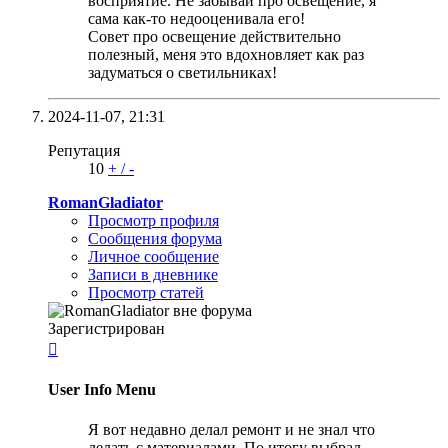
восприятие. Не забывай про освещение, я
сама как-то недооценивала его!
Совет про освещение действительно
полезный, меня это вдохновляет как раз
задуматься о светильниках!
2024-11-07,
21:31
Репутация
10
+
/
-
RomanGladiator
Просмотр профиля
Сообщения форума
Личное сообщение
Записи в дневнике
Просмотр статей
Зарегистрирован

User Info Menu
Я вот недавно делал ремонт и не знал что
делать с материалами. По итогу выбрал