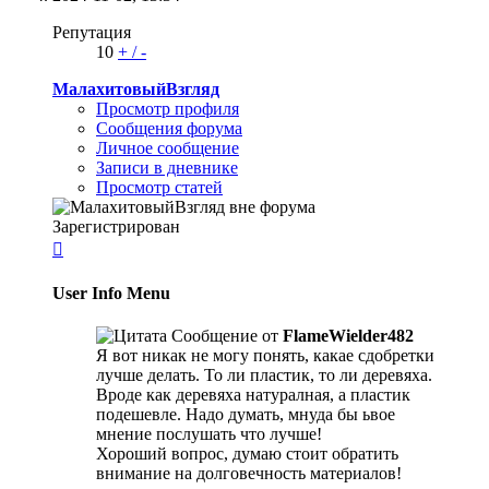
Репутация
10
+
/
-
МалахитовыйВзгляд
Просмотр профиля
Сообщения форума
Личное сообщение
Записи в дневнике
Просмотр статей
Зарегистрирован

User Info Menu
Сообщение от
FlameWielder482
Я вот никак не могу понять, какае сдобретки
лучше делать. То ли пластик, то ли деревяха.
Вроде как деревяха натуралная, а пластик
подешевле. Надо думать, мнуда бы ьвое
мнение послушать что лучше!
Хороший вопрос, думаю стоит обратить
внимание на долговечность материалов!