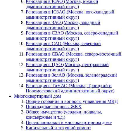
Реновация в ЮАО (Москва, южный
административный округ)
Реновация в ЮЗАО (Москва, юго-западный
административный округ)
Реновация в ЗАО (Москва, западный
административный округ)
Реновация в СЗАО (Москва, северо-западный
административный округ)
Реновация в САО (Москва, северный
административный округ)
Реновация в СВАО (Москва, северо-восточный
административный округ)
Реновация в ЦАО (Москва, центральный
административный округ)
Реновация в ЗелАО (Москва, зеленоградский
административный округ)
Реновация в ТиНАО (Москва, Троицкий и
Новомосковский административный округ)
Многоквартирный дом
Общие собрания и вопросы управления МКД
Прикладные вопросы ЖКХ
Общее имущество (чердаки, подвалы,
консьержные и т.д.)
Перепланировки в многоквартирном доме
Капитальный и текущий ремонт