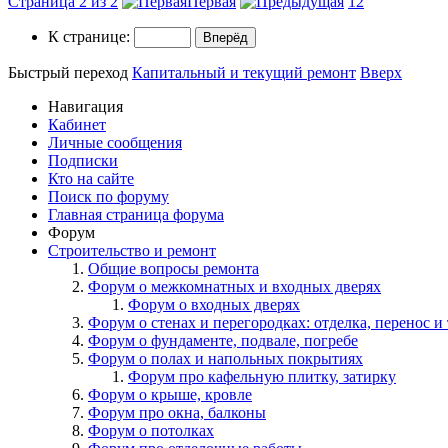
Страница 2 из 2
Первая
1
2
К странице:
Быстрый переход
Капитальный и текущий ремонт
Вверх
Навигация
Кабинет
Личные сообщения
Подписки
Кто на сайте
Поиск по форуму
Главная страница форума
Форум
Строительство и ремонт
Общие вопросы ремонта
Форум о межкомнатных и входных дверях
Форум о входных дверях
Форум о стенах и перегородках: отделка, перенос и 
Форум о фундаменте, подвале, погребе
Форум о полах и напольных покрытиях
Форум про кафельную плитку, затирку
Форум о крыше, кровле
Форум про окна, балконы
Форум о потолках