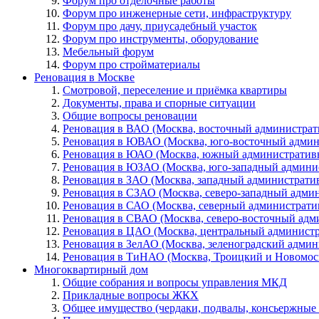
Форум про отделочные работы
Форум про инженерные сети, инфраструктуру
Форум про дачу, приусадебный участок
Форум про инструменты, оборудование
Мебельный форум
Форум про стройматериалы
Реновация в Москве
Смотровой, переселение и приёмка квартиры
Документы, права и спорные ситуации
Общие вопросы реновации
Реновация в ВАО (Москва, восточный администрат
Реновация в ЮВАО (Москва, юго-восточный админ
Реновация в ЮАО (Москва, южный административ
Реновация в ЮЗАО (Москва, юго-западный админи
Реновация в ЗАО (Москва, западный администрати
Реновация в СЗАО (Москва, северо-западный адми
Реновация в САО (Москва, северный администрати
Реновация в СВАО (Москва, северо-восточный адм
Реновация в ЦАО (Москва, центральный админист
Реновация в ЗелАО (Москва, зеленоградский адми
Реновация в ТиНАО (Москва, Троицкий и Новомос
Многоквартирный дом
Общие собрания и вопросы управления МКД
Прикладные вопросы ЖКХ
Общее имущество (чердаки, подвалы, консьержные и