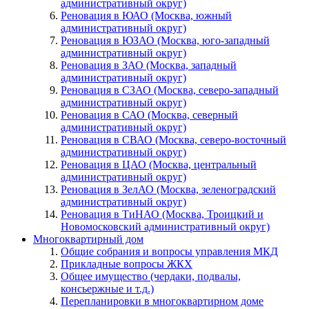
административный округ)
Реновация в ЮАО (Москва, южный
административный округ)
Реновация в ЮЗАО (Москва, юго-западный
административный округ)
Реновация в ЗАО (Москва, западный
административный округ)
Реновация в СЗАО (Москва, северо-западный
административный округ)
Реновация в САО (Москва, северный
административный округ)
Реновация в СВАО (Москва, северо-восточный
административный округ)
Реновация в ЦАО (Москва, центральный
административный округ)
Реновация в ЗелАО (Москва, зеленоградский
административный округ)
Реновация в ТиНАО (Москва, Троицкий и
Новомосковский административный округ)
Многоквартирный дом
Общие собрания и вопросы управления МКД
Прикладные вопросы ЖКХ
Общее имущество (чердаки, подвалы,
консьержные и т.д.)
Перепланировки в многоквартирном доме