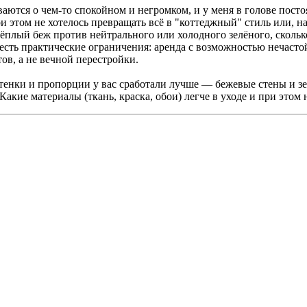
аются о чем-то спокойном и негромком, и у меня в голове посто
ри этом не хотелось превращать всё в "коттеджный" стиль или,
плый беж против нейтрального или холодного зелёного, сколько 
есть практические ограничения: аренда с возможностью нечаст
ов, а не вечной перестройки.
оттенки и пропорции у вас сработали лучше — бежевые стены и з
акие материалы (ткань, краска, обои) легче в уходе и при этом 