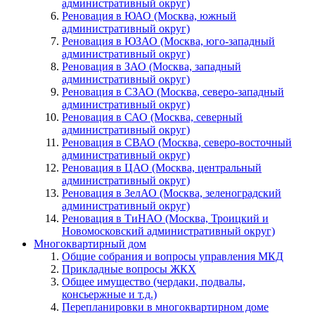
административный округ)
Реновация в ЮАО (Москва, южный
административный округ)
Реновация в ЮЗАО (Москва, юго-западный
административный округ)
Реновация в ЗАО (Москва, западный
административный округ)
Реновация в СЗАО (Москва, северо-западный
административный округ)
Реновация в САО (Москва, северный
административный округ)
Реновация в СВАО (Москва, северо-восточный
административный округ)
Реновация в ЦАО (Москва, центральный
административный округ)
Реновация в ЗелАО (Москва, зеленоградский
административный округ)
Реновация в ТиНАО (Москва, Троицкий и
Новомосковский административный округ)
Многоквартирный дом
Общие собрания и вопросы управления МКД
Прикладные вопросы ЖКХ
Общее имущество (чердаки, подвалы,
консьержные и т.д.)
Перепланировки в многоквартирном доме