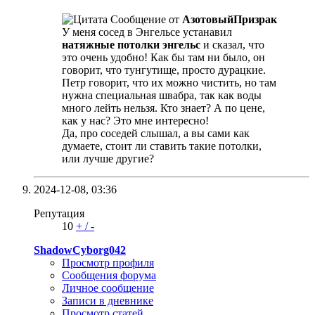
Сообщение от
АзотовыйПризрак
У меня сосед в Энгельсе устанавил
натяжные потолки энгельс
и сказал, что
это очень удобно! Как бы там ни было, он
говорит, что тунгутище, просто дурацкие.
Петр говорит, что их можно чистить, но там
нужна специальная швабра, так как воды
много лейть нельзя. Кто знает? А по цене,
как у нас? Это мне интересно!
Да, про соседей слышал, а вы сами как
думаете, стоит ли ставить такие потолки,
или лучше другие?
2024-12-08,
03:36
Репутация
10
+
/
-
ShadowCyborg042
Просмотр профиля
Сообщения форума
Личное сообщение
Записи в дневнике
Просмотр статей