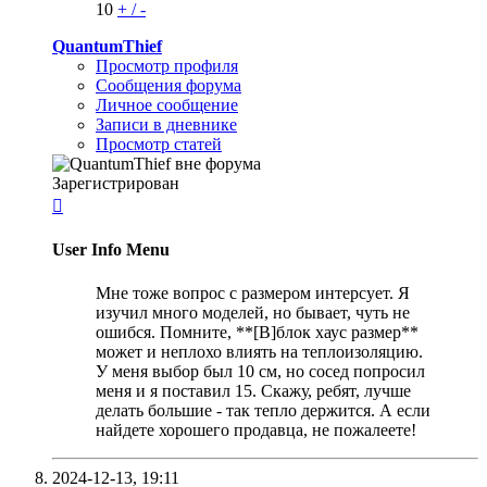
10
+
/
-
QuantumThief
Просмотр профиля
Сообщения форума
Личное сообщение
Записи в дневнике
Просмотр статей
Зарегистрирован

User Info Menu
Мне тоже вопрос с размером интерсует. Я
изучил много моделей, но бывает, чуть не
ошибся. Помните, **[B]блок хаус размер**
может и неплохо влиять на теплоизоляцию.
У меня выбор был 10 см, но сосед попросил
меня и я поставил 15. Скажу, ребят, лучше
делать большие - так тепло держится. А если
найдете хорошего продавца, не пожалеете!
2024-12-13,
19:11