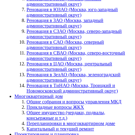
административный округ)
Реновация в ЮЗАО (Москва, юго-западный
административный округ)
Реновация в ЗАО (Москва, западный
административный округ)
Реновация в СЗАО (Москва, северо-западный
административный округ)
Реновация в САО (Москва, северный
административный округ)
Реновация в СВАО (Москва, северо-восточный
административный округ)
Реновация в ЦАО (Москва, центральный
административный округ)
Реновация в ЗелАО (Москва, зеленоградский
административный округ)
Реновация в ТиНАО (Москва, Троицкий и
Новомосковский административный округ)
Многоквартирный дом
Общие собрания и вопросы управления МКД
Прикладные вопросы ЖКХ
Общее имущество (чердаки, подвалы,
консьержные и т.д.)
Перепланировки в многоквартирном доме
Капитальный и текущий ремонт
Проектирование и планировка