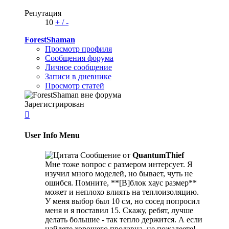
Репутация
10
+
/
-
ForestShaman
Просмотр профиля
Сообщения форума
Личное сообщение
Записи в дневнике
Просмотр статей
Зарегистрирован

User Info Menu
Сообщение от
QuantumThief
Мне тоже вопрос с размером интерсует. Я
изучил много моделей, но бывает, чуть не
ошибся. Помните, **[B]блок хаус размер**
может и неплохо влиять на теплоизоляцию.
У меня выбор был 10 см, но сосед попросил
меня и я поставил 15. Скажу, ребят, лучше
делать большие - так тепло держится. А если
найдете хорошего продавца, не пожалеете!