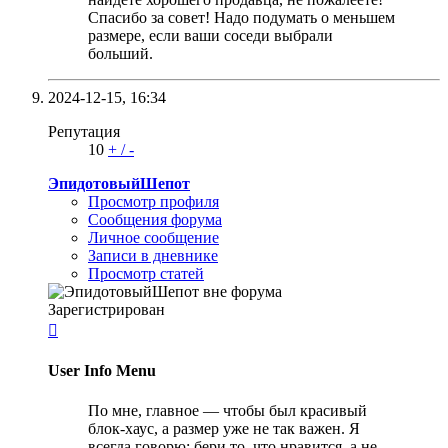
Спасибо за совет! Надо подумать о меньшем
размере, если ваши соседи выбрали
больший.
2024-12-15,
16:34
Репутация
10
+
/
-
ЭпидотовыйШепот
Просмотр профиля
Сообщения форума
Личное сообщение
Записи в дневнике
Просмотр статей
Зарегистрирован

User Info Menu
По мне, главное — чтобы был красивый
блок-хаус, а размер уже не так важен. Я
всегда говорю: бери то, что нравится, а не