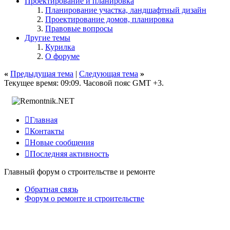
Проектирование и планировка
Планирование участка, ландшафтный дизайн
Проектирование домов, планировка
Правовые вопросы
Другие темы
Курилка
О форуме
«
Предыдущая тема
|
Следующая тема
»
Текущее время:
09:09
. Часовой пояс GMT +3.

Главная

Контакты

Новые сообщения

Последняя активность
Главный форум о строительстве и ремонте
Обратная связь
Форум о ремонте и строительстве