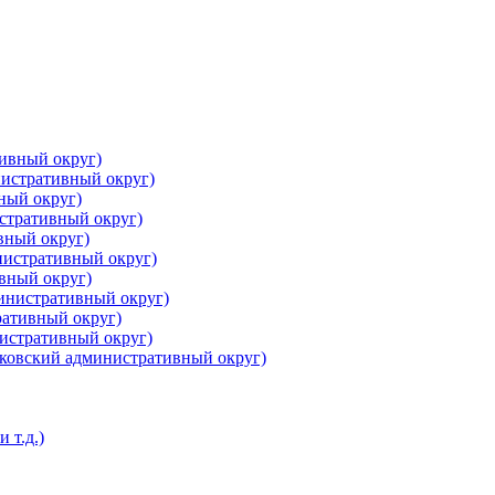
ивный округ)
истративный округ)
ный округ)
стративный округ)
вный округ)
нистративный округ)
вный округ)
инистративный округ)
ративный округ)
нистративный округ)
ковский административный округ)
 т.д.)