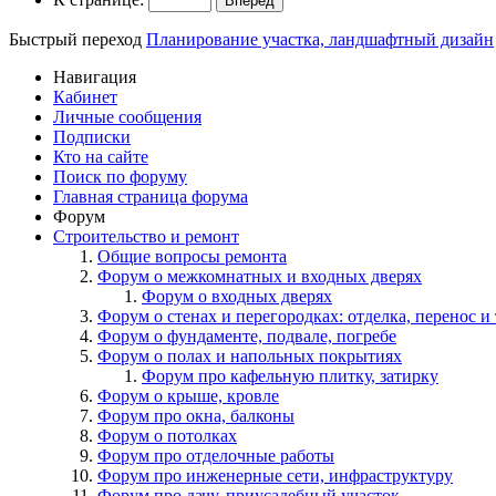
Быстрый переход
Планирование участка, ландшафтный дизайн
Навигация
Кабинет
Личные сообщения
Подписки
Кто на сайте
Поиск по форуму
Главная страница форума
Форум
Строительство и ремонт
Общие вопросы ремонта
Форум о межкомнатных и входных дверях
Форум о входных дверях
Форум о стенах и перегородках: отделка, перенос и 
Форум о фундаменте, подвале, погребе
Форум о полах и напольных покрытиях
Форум про кафельную плитку, затирку
Форум о крыше, кровле
Форум про окна, балконы
Форум о потолках
Форум про отделочные работы
Форум про инженерные сети, инфраструктуру
Форум про дачу, приусадебный участок