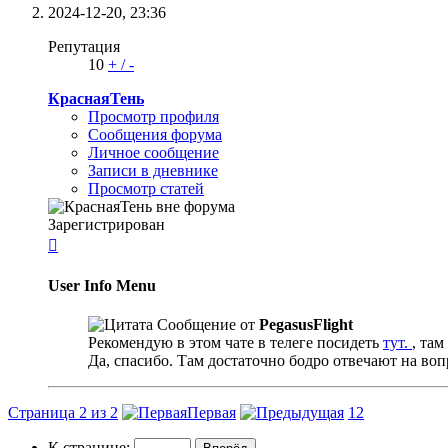
2024-12-20,
23:36
Репутация
10
+
/
-
КраснаяТень
Просмотр профиля
Сообщения форума
Личное сообщение
Записи в дневнике
Просмотр статей
Зарегистрирован

User Info Menu
Сообщение от
PegasusFlight
Рекомендую в этом чате в телеге посидеть
тут.
, та
Да, спасибо. Там достаточно бодро отвечают на во
Страница 2 из 2
Первая
1
2
К странице: