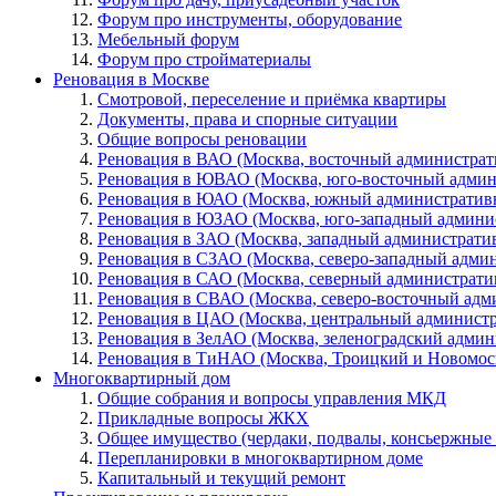
Форум про инструменты, оборудование
Мебельный форум
Форум про стройматериалы
Реновация в Москве
Смотровой, переселение и приёмка квартиры
Документы, права и спорные ситуации
Общие вопросы реновации
Реновация в ВАО (Москва, восточный администрат
Реновация в ЮВАО (Москва, юго-восточный админ
Реновация в ЮАО (Москва, южный административ
Реновация в ЮЗАО (Москва, юго-западный админи
Реновация в ЗАО (Москва, западный администрати
Реновация в СЗАО (Москва, северо-западный адми
Реновация в САО (Москва, северный администрати
Реновация в СВАО (Москва, северо-восточный адм
Реновация в ЦАО (Москва, центральный админист
Реновация в ЗелАО (Москва, зеленоградский адми
Реновация в ТиНАО (Москва, Троицкий и Новомос
Многоквартирный дом
Общие собрания и вопросы управления МКД
Прикладные вопросы ЖКХ
Общее имущество (чердаки, подвалы, консьержные и
Перепланировки в многоквартирном доме
Капитальный и текущий ремонт