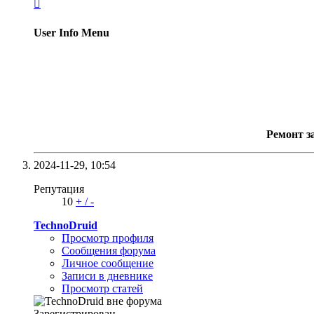

User Info Menu
Ремонт з
2024-11-29,
10:54
Репутация
10
+
/
-
TechnoDruid
Просмотр профиля
Сообщения форума
Личное сообщение
Записи в дневнике
Просмотр статей
Зарегистрирован