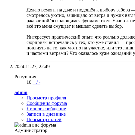
Делаю ремонт на даче и подошёл к выбору забора — к
смотрелось уютно, защищало от ветра и чужих взгля
ржавчиной/осыпающимся фундаментом. Участок не бо
всё это меня смущает и мешает сделать выбор.
Интересует практический опыт: что реально дольше
сюрпризы встречались у тех, кто уже ставил — про
повлиять на то, как уютно на участке, или это лиш
и частыми ветрами? Что оказалось хуже ожиданий у
2024-11-27,
22:49
Репутация
10
+
/
-
admin
Просмотр профиля
Сообщения форума
Личное сообщение
Записи в дневнике
Просмотр статей
Администратор