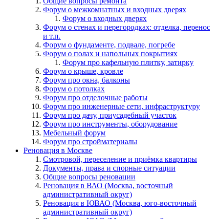
Общие вопросы ремонта
Форум о межкомнатных и входных дверях
Форум о входных дверях
Форум о стенах и перегородках: отделка, перенос
и т.п.
Форум о фундаменте, подвале, погребе
Форум о полах и напольных покрытиях
Форум про кафельную плитку, затирку
Форум о крыше, кровле
Форум про окна, балконы
Форум о потолках
Форум про отделочные работы
Форум про инженерные сети, инфраструктуру
Форум про дачу, приусадебный участок
Форум про инструменты, оборудование
Мебельный форум
Форум про стройматериалы
Реновация в Москве
Смотровой, переселение и приёмка квартиры
Документы, права и спорные ситуации
Общие вопросы реновации
Реновация в ВАО (Москва, восточный
административный округ)
Реновация в ЮВАО (Москва, юго-восточный
административный округ)