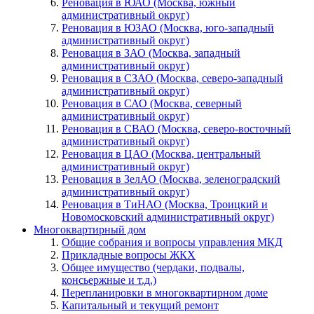
Реновация в ЮАО (Москва, южный
административный округ)
Реновация в ЮЗАО (Москва, юго-западный
административный округ)
Реновация в ЗАО (Москва, западный
административный округ)
Реновация в СЗАО (Москва, северо-западный
административный округ)
Реновация в САО (Москва, северный
административный округ)
Реновация в СВАО (Москва, северо-восточный
административный округ)
Реновация в ЦАО (Москва, центральный
административный округ)
Реновация в ЗелАО (Москва, зеленоградский
административный округ)
Реновация в ТиНАО (Москва, Троицкий и
Новомосковский административный округ)
Многоквартирный дом
Общие собрания и вопросы управления МКД
Прикладные вопросы ЖКХ
Общее имущество (чердаки, подвалы,
консьержные и т.д.)
Перепланировки в многоквартирном доме
Капитальный и текущий ремонт