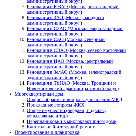
административный округ)
Реновация в ЮЗАО (Москва, юго-западный
административный округ)
Реновация в ЗАО (Москва, западный
административный округ)
Реновация в СЗАО (Москва, северо-западный
административный округ)
Реновация в САО (Москва, северный
административный округ)
Реновация в СВАО (Москва, северо-восточный
административный округ)
Реновация в ЦАО (Москва, центральный
административный округ)
Реновация в ЗелАО (Москва, зеленоградский
административный округ)
Реновация в ТиНАО (Москва, Троицкий и
Новомосковский административный округ)
Многоквартирный дом
Общие собрания и вопросы управления МКД
Прикладные вопросы ЖКХ
Общее имущество (чердаки, подвалы,
консьержные и т.д.)
Перепланировки в многоквартирном доме
Капитальный и текущий ремонт
Проектирование и планировка