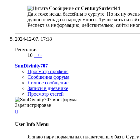
Сообщение от
CenturySurfer444
Да я тоже искал бассейны в сургуте. Но их ну очен
душно очень да и народу много. Лучше хоть на сайте
Респект за информацию, действительно, сайты иног
2024-12-07,
17:18
Репутация
10
+
/
-
SunDivinity707
Просмотр профиля
Сообщения форума
Личное сообщение
Записи в дневнике
Просмотр статей
Зарегистрирован

User Info Menu
Я знаю пару нормальных плавательных баз в Сургут