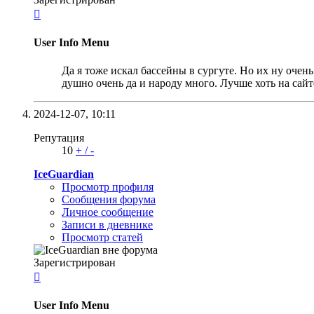

User Info Menu
Да я тоже искал бассейны в сургуте. Но их ну очен
душно очень да и народу много. Лучше хоть на сайте
2024-12-07,
10:11
Репутация
10
+
/
-
IceGuardian
Просмотр профиля
Сообщения форума
Личное сообщение
Записи в дневнике
Просмотр статей
Зарегистрирован

User Info Menu