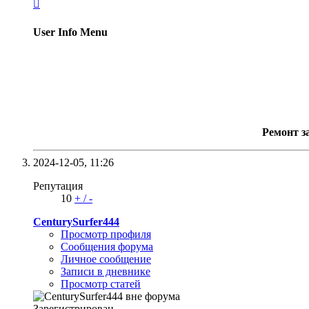

User Info Menu
Ремонт з
2024-12-05,
11:26
Репутация
10
+
/
-
CenturySurfer444
Просмотр профиля
Сообщения форума
Личное сообщение
Записи в дневнике
Просмотр статей
Зарегистрирован