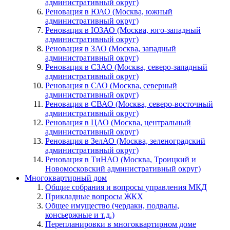
административный округ)
Реновация в ЮАО (Москва, южный
административный округ)
Реновация в ЮЗАО (Москва, юго-западный
административный округ)
Реновация в ЗАО (Москва, западный
административный округ)
Реновация в СЗАО (Москва, северо-западный
административный округ)
Реновация в САО (Москва, северный
административный округ)
Реновация в СВАО (Москва, северо-восточный
административный округ)
Реновация в ЦАО (Москва, центральный
административный округ)
Реновация в ЗелАО (Москва, зеленоградский
административный округ)
Реновация в ТиНАО (Москва, Троицкий и
Новомосковский административный округ)
Многоквартирный дом
Общие собрания и вопросы управления МКД
Прикладные вопросы ЖКХ
Общее имущество (чердаки, подвалы,
консьержные и т.д.)
Перепланировки в многоквартирном доме