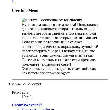

User Info Menu
Сообщение от
IcePhoenix
Ну я тож занимался этим делом! Пользовался
до этого резиновыми отвратительными, но
теперь стал брать стальные. Во-первых, они
хранятся в тепле, а во-вторых, их не сминает.
Если карниз потолочный не сможет
изначально разместить нормально, лучше всё
перепроверить ещё раз. Обязательно, иначе
встанешь, а они уже нагрянули и запутали.
Cоветом могу только сказать: если пружину
поломаете - поменяйте сразу!
Это точно, лучше не медлить с заменой, так
как потом все сложнее будет.
2024-12-12,
22:59
Репутация
10
+
/
-
DreamWeaver217
Просмотр профиля