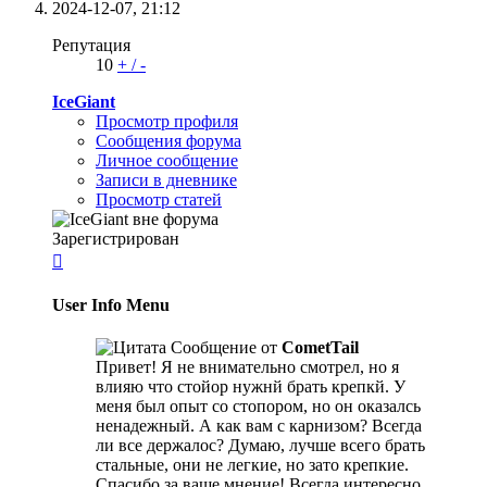
2024-12-07,
21:12
Репутация
10
+
/
-
IceGiant
Просмотр профиля
Сообщения форума
Личное сообщение
Записи в дневнике
Просмотр статей
Зарегистрирован

User Info Menu
Сообщение от
CometTail
Привет! Я не внимательно смотрел, но я
влияю что стойор нужнй брать крепкй. У
меня был опыт со стопором, но он оказалсь
ненадежный. А как вам с карнизом? Всегда
ли все держалос? Думаю, лучше всего брать
стальные, они не легкие, но зато крепкие.
Спасибо за ваше мнениe! Всегда интересно