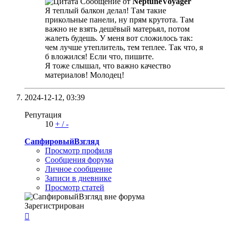
Сообщение от
NeptuneVoyager
Я теплый балкон делал! Там такие
прикольные панели, ну прям крутота. Там
важно не взять дешёвый матерьял, потом
жалеть будешь. У меня вот сложилось так:
чем лучше утеплитель, тем теплее. Так что, я
б вложился! Если что, пишите.
Я тоже слышал, что важно качество
материалов! Молодец!
2024-12-12,
03:39
Репутация
10
+
/
-
СапфировыйВзгляд
Просмотр профиля
Сообщения форума
Личное сообщение
Записи в дневнике
Просмотр статей
Зарегистрирован
