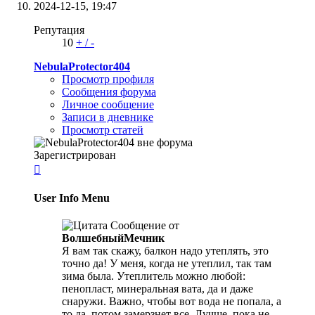
2024-12-15,
19:47
Репутация
10
+
/
-
NebulaProtector404
Просмотр профиля
Сообщения форума
Личное сообщение
Записи в дневнике
Просмотр статей
Зарегистрирован

User Info Menu
Сообщение от
ВолшебныйМечник
Я вам так скажу, балкон надо утеплять, это
точно да! У меня, когда не утеплил, так там
зима была. Утеплитель можно любой:
пенопласт, минеральная вата, да и даже
снаружи. Важно, чтобы вот вода не попала, а
то да, потом замерзнет все. Лучше, пока не