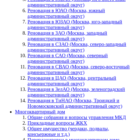
административный округ)
Реновация в ЮАО (Москва, южный
административный округ)
Реновация в ЮЗАО (Москва, юго-западный
административный округ)
Реновация в ЗАО (Москва, западный
административный округ)
Реновация в СЗАО (Москва, северо-западный
административный округ)
Реновация в САО (Москва, северный
административный округ)
Реновация в СВАО (Москва, северо-восточный
административный округ)
Реновация в ЦАО (Москва, центральный
административный округ)
Реновация в ЗелАО (Москва, зеленоградский
административный округ)
Реновация в ТиНАО (Москва, Троицкий и
Новомосковский административный округ)
Многоквартирный дом
Общие собрания и вопросы управления МКД
Прикладные вопросы ЖКХ
Общее имущество (чердаки, подвалы,
консьержные и т.д.)
Перепланировки в многоквартирном доме