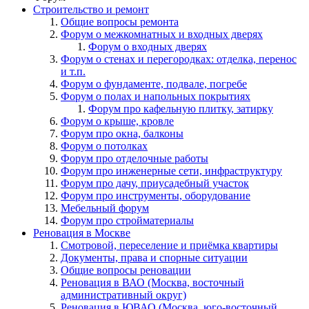
Строительство и ремонт
Общие вопросы ремонта
Форум о межкомнатных и входных дверях
Форум о входных дверях
Форум о стенах и перегородках: отделка, перенос
и т.п.
Форум о фундаменте, подвале, погребе
Форум о полах и напольных покрытиях
Форум про кафельную плитку, затирку
Форум о крыше, кровле
Форум про окна, балконы
Форум о потолках
Форум про отделочные работы
Форум про инженерные сети, инфраструктуру
Форум про дачу, приусадебный участок
Форум про инструменты, оборудование
Мебельный форум
Форум про стройматериалы
Реновация в Москве
Смотровой, переселение и приёмка квартиры
Документы, права и спорные ситуации
Общие вопросы реновации
Реновация в ВАО (Москва, восточный
административный округ)
Реновация в ЮВАО (Москва, юго-восточный