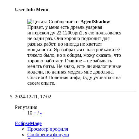
User Info Menu
Сообщение от
AgentShadow
Привет, у меня есть дреьль ударная
интерскол ду 22 1200эрп2, я ею пользовался
не одни раз. Она хорошо подходит для
разных работ, но иногда не хватает
мощьности. Яразобраться с настройками её
тяжело было, но в общем, можу сказать, что
хорошо работает. Главное – не забывать
менять биты. Не знаю, есть ли аналогичные
модели, но данная модель мне довольна.
Спасибо! Полезная инфа, буду учиваться на
своем опыте.
2024-12-11,
17:02
Репутация
10
+
/
-
EclipseMage
Просмотр профиля
Сообщения форума