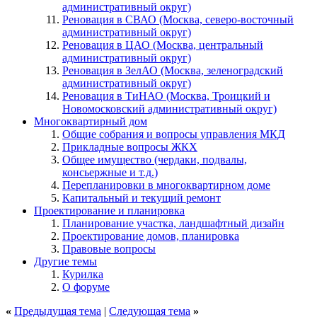
административный округ)
Реновация в СВАО (Москва, северо-восточный
административный округ)
Реновация в ЦАО (Москва, центральный
административный округ)
Реновация в ЗелАО (Москва, зеленоградский
административный округ)
Реновация в ТиНАО (Москва, Троицкий и
Новомосковский административный округ)
Многоквартирный дом
Общие собрания и вопросы управления МКД
Прикладные вопросы ЖКХ
Общее имущество (чердаки, подвалы,
консьержные и т.д.)
Перепланировки в многоквартирном доме
Капитальный и текущий ремонт
Проектирование и планировка
Планирование участка, ландшафтный дизайн
Проектирование домов, планировка
Правовые вопросы
Другие темы
Курилка
О форуме
«
Предыдущая тема
|
Следующая тема
»