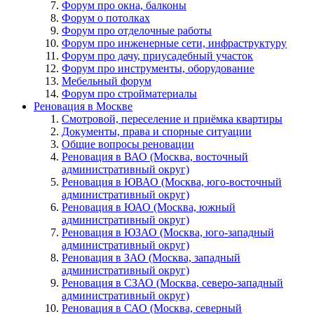
Форум про окна, балконы
Форум о потолках
Форум про отделочные работы
Форум про инженерные сети, инфраструктуру
Форум про дачу, приусадебный участок
Форум про инструменты, оборудование
Мебельный форум
Форум про стройматериалы
Реновация в Москве
Смотровой, переселение и приёмка квартиры
Документы, права и спорные ситуации
Общие вопросы реновации
Реновация в ВАО (Москва, восточный
административный округ)
Реновация в ЮВАО (Москва, юго-восточный
административный округ)
Реновация в ЮАО (Москва, южный
административный округ)
Реновация в ЮЗАО (Москва, юго-западный
административный округ)
Реновация в ЗАО (Москва, западный
административный округ)
Реновация в СЗАО (Москва, северо-западный
административный округ)
Реновация в САО (Москва, северный