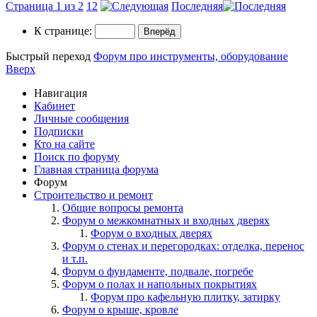
Страница 1 из 2
1
2
Последняя
К странице:
Быстрый переход
Форум про инструменты, оборудование
Вверх
Навигация
Кабинет
Личные сообщения
Подписки
Кто на сайте
Поиск по форуму
Главная страница форума
Форум
Строительство и ремонт
Общие вопросы ремонта
Форум о межкомнатных и входных дверях
Форум о входных дверях
Форум о стенах и перегородках: отделка, перенос
и т.п.
Форум о фундаменте, подвале, погребе
Форум о полах и напольных покрытиях
Форум про кафельную плитку, затирку
Форум о крыше, кровле