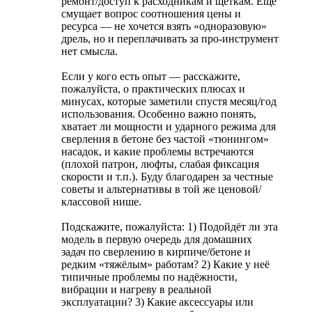
ремонт/доступ к расходникам и щёткам. Ещё
смущает вопрос соотношения цены и
ресурса — не хочется взять «одноразовую»
дрель, но и переплачивать за про-инструмент
нет смысла.
Если у кого есть опыт — расскажите,
пожалуйста, о практических плюсах и
минусах, которые заметили спустя месяц/год
использования. Особенно важно понять,
хватает ли мощности и ударного режима для
сверления в бетоне без частой «тюнингом»
насадок, и какие проблемы встречаются
(плохой патрон, люфты, слабая фиксация
скорости и т.п.). Буду благодарен за честные
советы и альтернативы в той же ценовой/
классовой нише.
Подскажите, пожалуйста: 1) Подойдёт ли эта
модель в первую очередь для домашних
задач по сверлению в кирпиче/бетоне и
редким «тяжёлым» работам? 2) Какие у неё
типичные проблемы по надёжности,
вибрации и нагреву в реальной
эксплуатации? 3) Какие аксессуары или