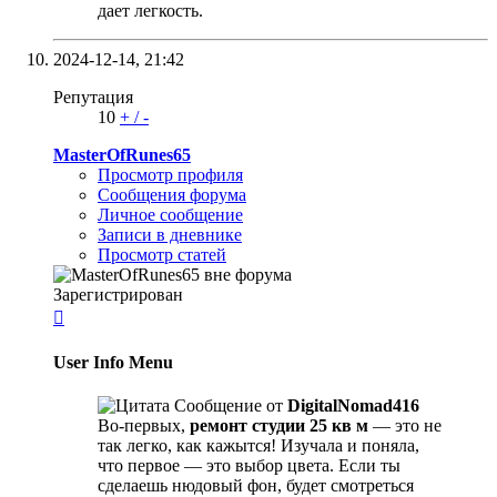
дает легкость.
2024-12-14,
21:42
Репутация
10
+
/
-
MasterOfRunes65
Просмотр профиля
Сообщения форума
Личное сообщение
Записи в дневнике
Просмотр статей
Зарегистрирован

User Info Menu
Сообщение от
DigitalNomad416
Во-первых,
ремонт студии 25 кв м
— это не
так легко, как кажытся! Изучала и поняла,
что первое — это выбор цвета. Если ты
сделаешь нюдовый фон, будет смотреться