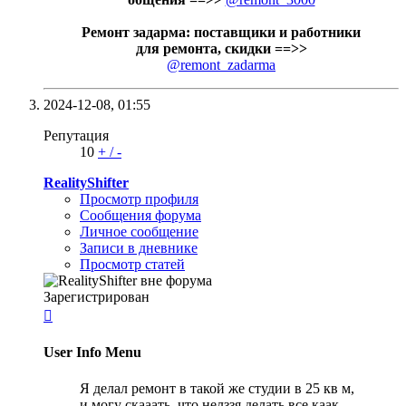
Ремонт задарма: поставщики и работники
для ремонта, скидки ==>>
@remont_zadarma
2024-12-08,
01:55
Репутация
10
+
/
-
RealityShifter
Просмотр профиля
Сообщения форума
Личное сообщение
Записи в дневнике
Просмотр статей
Зарегистрирован

User Info Menu
Я делал ремонт в такой же студии в 25 кв м,
и могу скааать, что нелззя делать все каак