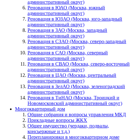
административный округ)
Реновация в ЮАО (Москва, южный
административный округ)
Реновация в ЮЗАО (Москва, юго-западный
административный округ)
Реновация в ЗАО (Москва, западный
административный округ)
Реновация в СЗАО (Москва, северо-западный
административный округ)
Реновация в САО (Москва, северный
административный округ)
Реновация в СВАО (Москва, северо-восточный
административный округ)
Реновация в ЦАО (Москва, центральный
административный округ)
Реновация в ЗелАО (Москва, зеленоградский
административный округ)
Реновация в ТиНАО (Москва, Троицкий и
Новомосковский административный округ)
Многоквартирный дом
Общие собрания и вопросы управления МКД
Прикладные вопросы ЖКХ
Общее имущество (чердаки, подвалы,
консьержные и т.д.)
Перепланировки в многоквартирном доме