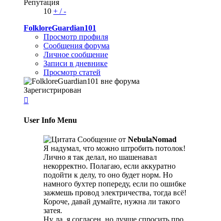
Репутация
10
+
/
-
FolkloreGuardian101
Просмотр профиля
Сообщения форума
Личное сообщение
Записи в дневнике
Просмотр статей
Зарегистрирован

User Info Menu
Сообщение от
NebulaNomad
Я надумал, что можно штробить потолок!
Лично я так делал, но шашенавал
некорректно. Полагаю, если аккуратно
подойти к делу, то оно будет норм. Но
намного бухтер попереду, если по ошибке
зажмешь провод электричества, тогда всё!
Короче, давай думайте, нужна ли такого
затея.
Ну да, я согласен, но лучше спросить про