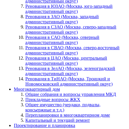
административный округ)
Реновация в ЮЗАО (Москва, юго-западный
административный округ)
Реновация в ЗАО (Москва, западный
административный округ)
Реновация в СЗАО (Москва, северо-западный
административный округ)
Реновация в САО (Москва, северный
административный округ)
Реновация в СВАО (Москва, северо-восточный
административный округ)
Реновация в ЦАО (Москва, центральный
административный округ)
Реновация в ЗелАО (Москва, зеленоградский
административный округ)
Реновация в ТиНАО (Москва, Троицкий и
Новомосковский административный округ)
Многоквартирный дом
Общие собрания и вопросы управления МКД
Прикладные вопросы ЖКХ
Общее имущество (чердаки, подвалы,
консьержные и т.д.)
Перепланировки в многоквартирном доме
Капитальный и текущий ремонт
Проектирование и планировка