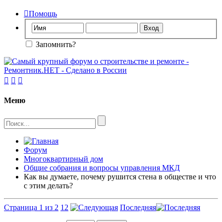

Помощь
Запомнить?



Меню
Форум
Многоквартирный дом
Общие собрания и вопросы управления МКД
Как вы думаете, почему рушится стена в обществе и что
с этим делать?
Страница 1 из 2
1
2
Последняя