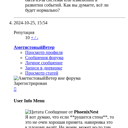
развитии событий. Как вы думаете, всё ли
будет нормально?
2024-10-25,
15:54
Репутация
10
+
/
-
АметистовыйВетер
Просмотр профиля
Сообщения форума
Личное сообщение
Записи в дневнике
Просмотр статей
Зарегистрирован

User Info Menu
Сообщение от
PhoenixNest
Я вот думаю, что если **рушится стена**, то
это не очен хорошая примета. навирняка это
к плохому ведёт. Не знаем, может чо-то там