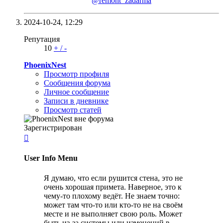
@remont_zadarma
2024-10-24,
12:29
Репутация
10
+
/
-
PhoenixNest
Просмотр профиля
Сообщения форума
Личное сообщение
Записи в дневнике
Просмотр статей
Зарегистрирован

User Info Menu
Я думаю, что если рушится стена, это не
очень хорошая примета. Наверное, это к
чему‑то плохому ведёт. Не знаем точно:
может там что‑то или кто‑то не на своём
месте и не выполняет свою роль. Может
быть из‑за системы или изменений в