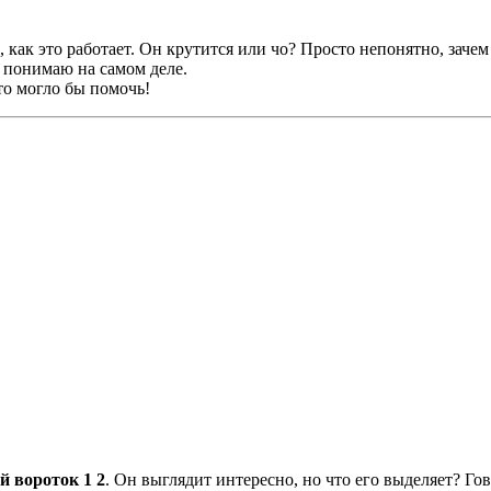
, как этo работает. Он крутится или чо? Просто непонятно, заче
е понимаю на самом деле.
то могло бы помочь!
й вороток 1 2
. Он выглядит интереснo, но что его выделяет? Го