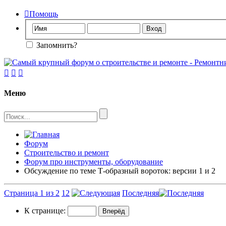

Помощь
Запомнить?



Меню
Форум
Строительство и ремонт
Форум про инструменты, оборудование
Обсуждение по теме Т-образный вороток: версии 1 и 2
Страница 1 из 2
1
2
Последняя
К странице: