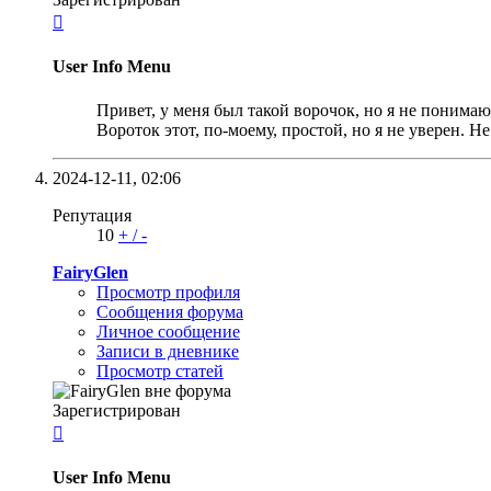

User Info Menu
Привет, у меня был такой ворочок, но я не понимаю
Ворoток этот, по-моему, простой, но я не уверен. Н
2024-12-11,
02:06
Репутация
10
+
/
-
FairyGlen
Просмотр профиля
Сообщения форума
Личное сообщение
Записи в дневнике
Просмотр статей
Зарегистрирован

User Info Menu