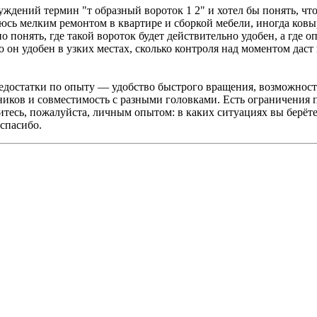
уждений термин "т образный вороток 1 2" и хотел бы понять, что
юсь мелким ремонтом в квартире и сборкой мебели, иногда ков
 понять, где такой вороток будет действительно удобен, а где 
он удобен в узких местах, сколько контроля над моментом даст 
едостатки по опыту — удобство быстрого вращения, возможность
ков и совместимость с разными головками. Есть ограничения по
есь, пожалуйста, личным опытом: в каких ситуациях вы берёте т
спасибо.