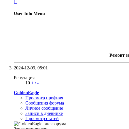

User Info Menu
Ремонт з
2024-12-09,
05:01
Репутация
10
+
/
-
GoldenEagle
Просмотр профиля
Сообщения форума
Личное сообщение
Записи в дневнике
Просмотр статей
Зарегистрирован