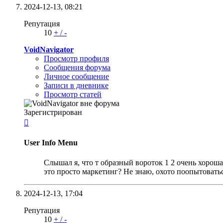
2024-12-13,
08:21
Репутация
10
+
/
-
VoidNavigator
Просмотр профиля
Сообщения форума
Личное сообщение
Записи в дневнике
Просмотр статей
Зарегистрирован

User Info Menu
Слышал я, что т образный вороток 1 2 очень хороша
это просто маркетинг? Не знаю, охото поопытоватьс
2024-12-13,
17:04
Репутация
10
+
/
-