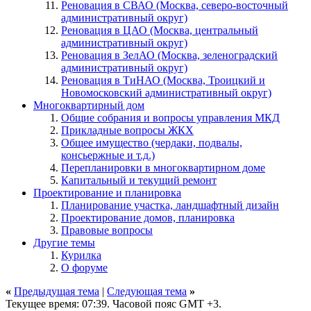
Реновация в СВАО (Москва, северо-восточный
административный округ)
Реновация в ЦАО (Москва, центральный
административный округ)
Реновация в ЗелАО (Москва, зеленоградский
административный округ)
Реновация в ТиНАО (Москва, Троицкий и
Новомосковский административный округ)
Многоквартирный дом
Общие собрания и вопросы управления МКД
Прикладные вопросы ЖКХ
Общее имущество (чердаки, подвалы,
консьержные и т.д.)
Перепланировки в многоквартирном доме
Капитальный и текущий ремонт
Проектирование и планировка
Планирование участка, ландшафтный дизайн
Проектирование домов, планировка
Правовые вопросы
Другие темы
Курилка
О форуме
«
Предыдущая тема
|
Следующая тема
»
Текущее время:
07:39
. Часовой пояс GMT +3.