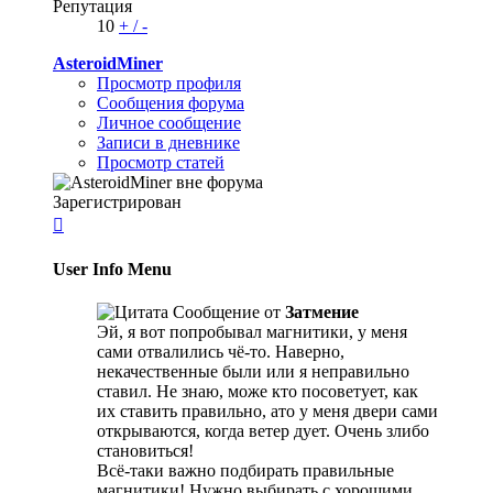
Репутация
10
+
/
-
AsteroidMiner
Просмотр профиля
Сообщения форума
Личное сообщение
Записи в дневнике
Просмотр статей
Зарегистрирован

User Info Menu
Сообщение от
Затмение
Эй, я вот попробывал магнитики, у меня
сами отвалились чё-то. Наверно,
некачественные были или я неправильно
ставил. Не знаю, може кто посоветует, как
их ставить правильно, ато у меня двери сами
открываются, когда ветер дует. Очень злибо
становиться!
Всё-таки важно подбирать правильные
магнитики! Нужно выбирать с хорошими