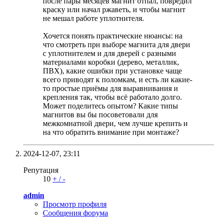
после пары месяцев магнит отпал, повредил
краску или начал ржаветь, и чтобы магнит
не мешал работе уплотнителя.
Хочется понять практические нюансы: на
что смотреть при выборе магнита для двери
с уплотнителем и для дверей с разными
материалами коробки (дерево, металлик,
ПВХ), какие ошибки при установке чаще
всего приводят к поломкам, и есть ли какие-
то простые приёмы для выравнивания и
крепления так, чтобы всё работало долго.
Может поделитесь опытом? Какие типы
магнитов вы бы посоветовали для
межкомнатной двери, чем лучше крепить и
на что обратить внимание при монтаже?
2024-12-07,
23:11
Репутация
10
+
/
-
admin
Просмотр профиля
Сообщения форума