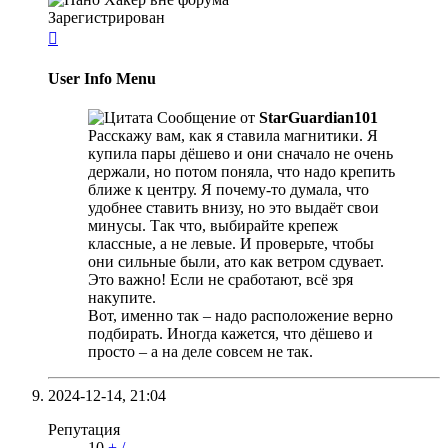
Зарегистрирован

User Info Menu
Сообщение от
StarGuardian101
Расскажу вам, как я ставила магнитики. Я
купила пары дёшево и они сначало не очень
держали, но потом поняла, что надо крепить
ближе к центру. Я почему-то думала, что
удобнее ставить внизу, но это выдаёт свои
минусы. Так что, выбирайте крепеж
классные, а не левые. И проверьте, чтобы
они сильные были, ато как ветром сдувает.
Это важно! Если не сработают, всё зря
накупите.
Вот, именно так – надо расположение верно
подбирать. Иногда кажется, что дёшево и
просто – а на деле совсем не так.
2024-12-14,
21:04
Репутация
10
+
/
-