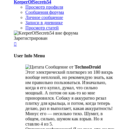
KeeperOfSecrets54
Просмотр профиля
Сообщения форума
Личное сообщение
Записи в дневнике
Просмотр статей
Зарегистрирован

User Info Menu
Сообщение от
TechnoDruid
Этот электрический плиткорез эп 180 вихрь
вообще неплохой, но рекомендую знать, как
им правильно пользоваться. Изначально,
когда я его купил, думал, что сильно
мощный. А потом он как-то ко мне
приноровился. Собаку я аккуратно резал
плитку для крыльца, и потом, когда теперь
делаю, раз и выползает, какая аккуратность!
Минус его — несильно тихо. Шумит, в
общем, сильно, шумом как взрыв. Но я
ставлю 4 из 5.