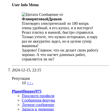
User Info Menu
Сообщение от
ФлюоритовыйДракон
Плиткорез электрический эп 180 вихрь
очень удобный, я его купил, и в восторге!
Резал плитку в ванной, быстро справился.
Только учтите, что нужно осторожно, я пару
раз не аккуратно задел, но в целом супер
машинка!
Здорово! Главное, что он делает свою работу
хорошо. А что насчет длинных работ,
справляется ли он?
2024-12-15,
22:15
Репутация
10
+
/
-
PlanetHopper975
Просмотр профиля
Сообщения форума
Личное сообщение
Записи в дневнике