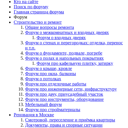
Кто на сайте
Поиск по форуму
Главная страница форума
Форум
Строительство и ремонт
Общие вопросы ремонта
Форум о межкомнатных и входных дверях
Форум о входных дверях
Форум о стенах и перегородках: отделка, перенос
и т.п.
Форум о фундаменте, подвале, погребе
Форум о полах и напольных покрытиях
Форум про кафельную плитку, затирку
Форум о крыше, кровле
Форум про окна, балконы
Форум о потолках
Форум про отделочные работы
Форум про инженерные сети, инфраструктуру
Форум про дачу, приусадебный участок
Форум про инструменты, оборудование
Мебельный форум
Форум про стройматериалы
Реновация в Москве
Смотровой, переселение и приёмка квартиры
Документы, права и спорные ситуации