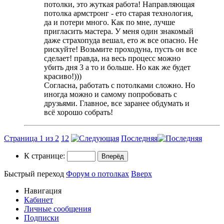
потолки, это жуткая работа! Направляющая
потолка армстронг - ето старая технология,
да и потери много. Как по мне, лучше
пригласить мастера. У меня один знакомый
даже страхопуда вешал, ето ж все опасно. Не
рискуйте! Возьмите проходуна, пусть он все
сделает! правда, на весь процесс можно
убить дня 3 а то и больше. Но как же будет
красиво!)))
Согласна, работать с потолками сложно. Но
иногда можно и самому попробовать с
друзьями. Главное, все заранее обдумать и
всё хорошо собрать!
Страница 1 из 2
1
2
Последняя
К странице:
Быстрый переход
Форум о потолках
Вверх
Навигация
Кабинет
Личные сообщения
Подписки