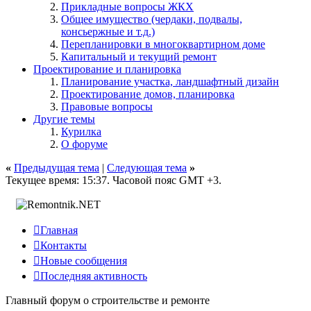
Прикладные вопросы ЖКХ
Общее имущество (чердаки, подвалы,
консьержные и т.д.)
Перепланировки в многоквартирном доме
Капитальный и текущий ремонт
Проектирование и планировка
Планирование участка, ландшафтный дизайн
Проектирование домов, планировка
Правовые вопросы
Другие темы
Курилка
О форуме
«
Предыдущая тема
|
Следующая тема
»
Текущее время:
15:37
. Часовой пояс GMT +3.

Главная

Контакты

Новые сообщения

Последняя активность
Главный форум о строительстве и ремонте