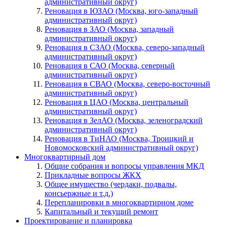
административный округ)
Реновация в ЮЗАО (Москва, юго-западный
административный округ)
Реновация в ЗАО (Москва, западный
административный округ)
Реновация в СЗАО (Москва, северо-западный
административный округ)
Реновация в САО (Москва, северный
административный округ)
Реновация в СВАО (Москва, северо-восточный
административный округ)
Реновация в ЦАО (Москва, центральный
административный округ)
Реновация в ЗелАО (Москва, зеленоградский
административный округ)
Реновация в ТиНАО (Москва, Троицкий и
Новомосковский административный округ)
Многоквартирный дом
Общие собрания и вопросы управления МКД
Прикладные вопросы ЖКХ
Общее имущество (чердаки, подвалы,
консьержные и т.д.)
Перепланировки в многоквартирном доме
Капитальный и текущий ремонт
Проектирование и планировка