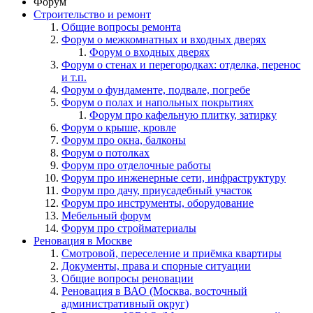
Форум
Строительство и ремонт
Общие вопросы ремонта
Форум о межкомнатных и входных дверях
Форум о входных дверях
Форум о стенах и перегородках: отделка, перенос
и т.п.
Форум о фундаменте, подвале, погребе
Форум о полах и напольных покрытиях
Форум про кафельную плитку, затирку
Форум о крыше, кровле
Форум про окна, балконы
Форум о потолках
Форум про отделочные работы
Форум про инженерные сети, инфраструктуру
Форум про дачу, приусадебный участок
Форум про инструменты, оборудование
Мебельный форум
Форум про стройматериалы
Реновация в Москве
Смотровой, переселение и приёмка квартиры
Документы, права и спорные ситуации
Общие вопросы реновации
Реновация в ВАО (Москва, восточный
административный округ)