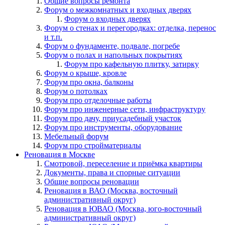
Общие вопросы ремонта
Форум о межкомнатных и входных дверях
Форум о входных дверях
Форум о стенах и перегородках: отделка, перенос
и т.п.
Форум о фундаменте, подвале, погребе
Форум о полах и напольных покрытиях
Форум про кафельную плитку, затирку
Форум о крыше, кровле
Форум про окна, балконы
Форум о потолках
Форум про отделочные работы
Форум про инженерные сети, инфраструктуру
Форум про дачу, приусадебный участок
Форум про инструменты, оборудование
Мебельный форум
Форум про стройматериалы
Реновация в Москве
Смотровой, переселение и приёмка квартиры
Документы, права и спорные ситуации
Общие вопросы реновации
Реновация в ВАО (Москва, восточный
административный округ)
Реновация в ЮВАО (Москва, юго-восточный
административный округ)