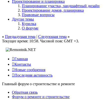
Проектирование и планировка
Планирование участка, ландшафтный дизайн
Проектирование домов, планировка
Правовые вопросы
Другие темы
Курилка
О форуме
«
Предыдущая тема
|
Следующая тема
»
Текущее время:
10:58
. Часовой пояс GMT +3.

Главная

Контакты

Новые сообщения

Последняя активность
Главный форум о строительстве и ремонте
Обратная связь
Форум о ремонте и строительстве