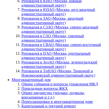
Реновация в ЮАО (Москва, южный
административный округ)
Реновация в ЮЗАО (Москва, юго-западный
административный округ)
Реновация в ЗАО (Москва, западный
административный округ)
Реновация в СЗАО (Москва, северо-западный
административный округ)
Реновация в САО (Москва, северный
административный округ)
Реновация в СВАО (Москва, северо-восточный
административный округ)
Реновация в ЦАО (Москва, центральный
административный округ)
Реновация в ЗелАО (Москва, зеленоградский
административный округ)
Реновация в ТиНАО (Москва, Троицкий и
Новомосковский административный округ)
Многоквартирный дом
Общие собрания и вопросы управления МКД
Прикладные вопросы ЖКХ
Общее имущество (чердаки, подвалы,
консьержные и т.д.)
Перепланировки в многоквартирном доме
Капитальный и текущий ремонт