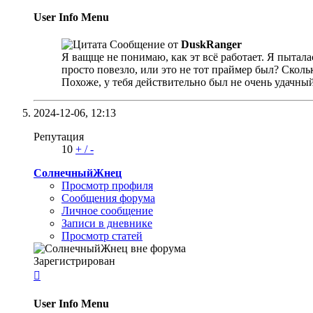
User Info Menu
Сообщение от
DuskRanger
Я ващще не понимаю, как эт всё работает. Я пытала
просто повезло, или это не тот праймер был? Сколь
Похоже, у тебя действительно был не очень удачны
2024-12-06,
12:13
Репутация
10
+
/
-
СолнечныйЖнец
Просмотр профиля
Сообщения форума
Личное сообщение
Записи в дневнике
Просмотр статей
Зарегистрирован

User Info Menu