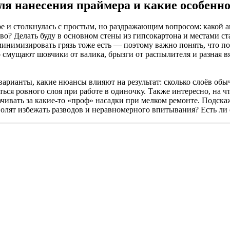
я нанесения праймера и какие особенно
ире и столкнулась с простым, но раздражающим вопросом: какой 
тво? Делать буду в основном стены из гипсокартона и местами 
инимизировать грязь тоже есть — поэтому важно понять, что по
о смущают шовчики от валика, брызги от распылителя и разная вя
 варианты, какие нюансы влияют на результат: сколько слоёв об
ься ровного слоя при работе в одиночку. Также интересно, на ч
ачивать за какие‑то «проф» насадки при мелком ремонте. Подска
олят избежать разводов и неравномерного впитывания? Есть ли 