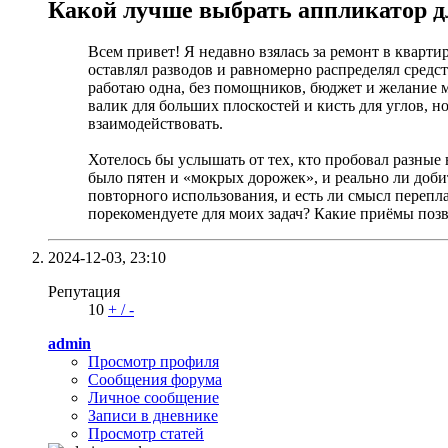
Какой лучше выбрать аппликатор дл
Всем привет! Я недавно взялась за ремонт в кварт
оставлял разводов и равномерно распределял средс
работаю одна, без помощников, бюджет и желание м
валик для больших плоскостей и кисть для углов, н
взаимодействовать.
Хотелось бы услышать от тех, кто пробовал разные
было пятен и «мокрых дорожек», и реально ли добит
повторного использования, и есть ли смысл перепл
порекомендуете для моих задач? Какие приёмы позв
2024-12-03,
23:10
Репутация
10
+
/
-
admin
Просмотр профиля
Сообщения форума
Личное сообщение
Записи в дневнике
Просмотр статей