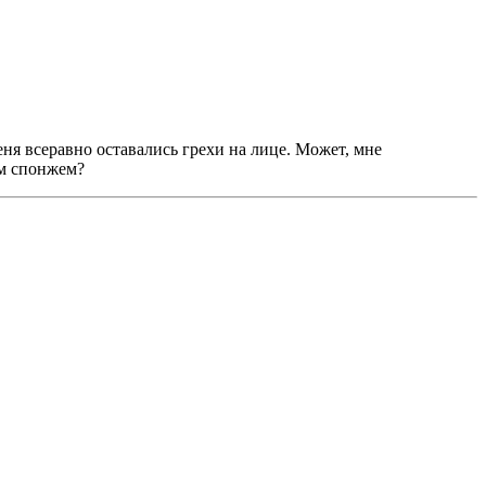
еня всеравно оставались грехи на лицe. Может, мне
ым спонжем?