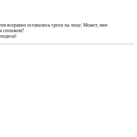
еня всеравно оставались грехи на лицe. Может, мне
ым спонжем?
оходила!