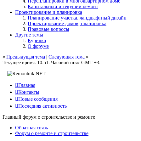
Перепланировки в многоквартирном доме
Капитальный и текущий ремонт
Проектирование и планировка
Планирование участка, ландшафтный дизайн
Проектирование домов, планировка
Правовые вопросы
Другие темы
Курилка
О форуме
«
Предыдущая тема
|
Следующая тема
»
Текущее время:
10:51
. Часовой пояс GMT +3.

Главная

Контакты

Новые сообщения

Последняя активность
Главный форум о строительстве и ремонте
Обратная связь
Форум о ремонте и строительстве