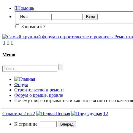

Помощь
Запомнить?



Меню
Форум
Строительство и ремонт
Форум о крыше, кровле
Почему шифер взрывается и как это связано с его качест
Страница 2 из 2
Первая
1
2
К странице: