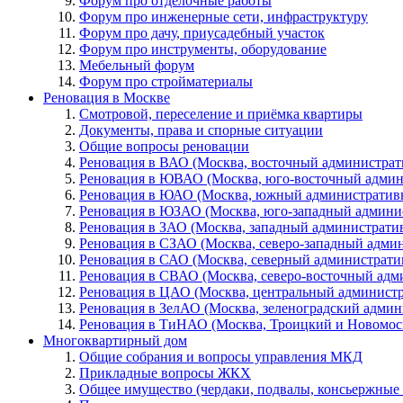
Форум про отделочные работы
Форум про инженерные сети, инфраструктуру
Форум про дачу, приусадебный участок
Форум про инструменты, оборудование
Мебельный форум
Форум про стройматериалы
Реновация в Москве
Смотровой, переселение и приёмка квартиры
Документы, права и спорные ситуации
Общие вопросы реновации
Реновация в ВАО (Москва, восточный администрат
Реновация в ЮВАО (Москва, юго-восточный админ
Реновация в ЮАО (Москва, южный административ
Реновация в ЮЗАО (Москва, юго-западный админи
Реновация в ЗАО (Москва, западный администрати
Реновация в СЗАО (Москва, северо-западный адми
Реновация в САО (Москва, северный администрати
Реновация в СВАО (Москва, северо-восточный адм
Реновация в ЦАО (Москва, центральный админист
Реновация в ЗелАО (Москва, зеленоградский адми
Реновация в ТиНАО (Москва, Троицкий и Новомос
Многоквартирный дом
Общие собрания и вопросы управления МКД
Прикладные вопросы ЖКХ
Общее имущество (чердаки, подвалы, консьержные и