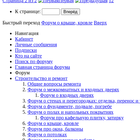
Страница 2 из 2
Первая
1
2
К странице:
Быстрый переход
Форум о крыше, кровле
Вверх
Навигация
Кабинет
Личные сообщения
Подписки
Кто на сайте
Поиск по форуму
Главная страница форума
Форум
Строительство и ремонт
Общие вопросы ремонта
Форум о межкомнатных и входных дверях
Форум о входных дверях
Форум о стенах и перегородках: отделка, перенос и 
Форум о фундаменте, подвале, погребе
Форум о полах и напольных покрытиях
Форум про кафельную плитку, затирку
Форум о крыше, кровле
Форум про окна, балконы
Форум о потолках