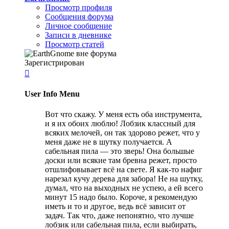
Просмотр профиля
Сообщения форума
Личное сообщение
Записи в дневнике
Просмотр статей
Зарегистрирован

User Info Menu
Вот что скажу. У меня есть оба инструмента,
и я их обоих люблю! Лобзик классный для
всяких мелочей, он так здорово режет, что у
меня даже не в шутку получается. А
сабельная пила — это зверь! Она большые
доски или всякие там бревна режет, просто
отшлифовывает всё на свете. Я как-то нафиг
нарезал кучу дерева для забора! Не на шутку,
думал, что на выходных не успею, а ей всего
минут 15 надо было. Короче, я рекомендую
иметь и то и другое, ведь всё зависит от
задач. Так что, даже непонятно, что лучше
лобзик или сабельная пила, если выбирать,