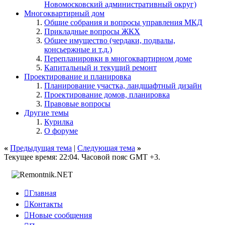
Новомосковский административный округ)
Многоквартирный дом
Общие собрания и вопросы управления МКД
Прикладные вопросы ЖКХ
Общее имущество (чердаки, подвалы,
консьержные и т.д.)
Перепланировки в многоквартирном доме
Капитальный и текущий ремонт
Проектирование и планировка
Планирование участка, ландшафтный дизайн
Проектирование домов, планировка
Правовые вопросы
Другие темы
Курилка
О форуме
«
Предыдущая тема
|
Следующая тема
»
Текущее время:
22:04
. Часовой пояс GMT +3.

Главная

Контакты

Новые сообщения