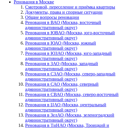
Реновация в Москве
Смотровой, переселение и приёмка квартиры
Документы, права и спорные ситуации
Общие вопросы реновации
Реновация в ВАО (Москва, восточный
административный округ)
Реновация в ЮВАО (Москва, юго-восточный
административный округ)
Реновация в ЮАО (Москва, южный
административный округ)
Реновация в ЮЗАО (Москва, юго-западный
административный округ)
Реновация в ЗАО (Москва, западный
административный округ)
Реновация в СЗАО (Москва, северо-западный
административный округ)
Реновация в САО (Москва, северный
административный округ)
Реновация в СВАО (Москва, северо-восточный
административный округ)
Реновация в ЦАО (Москва, центральный
административный округ)
Реновация в ЗелАО (Москва, зеленоградский
административный округ)
Реновация в ТиНАО (Москва, Троицкий и