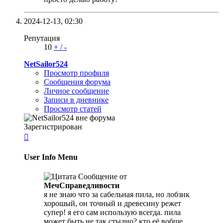
2024-12-13,
02:30
Репутация
10
+
/
-
NetSailor524
Просмотр профиля
Сообщения форума
Личное сообщение
Записи в дневнике
Просмотр статей
Зарегистрирован

User Info Menu
Сообщение от
МечСправедливости
я не знаю что за сабельная пила, но лобзик
хорошый, он точный и древесину режет
супер! я его сам использую всегда. пила
может быть не так стыдно? кто её вобще