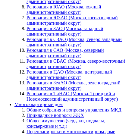
административный округ)
Реновация в ЮАО (Москва, южный
административный округ)
Реновация в ЮЗАО (Москва, юго-западный
административный округ)
Реновация в ЗАО (Москва, западный
административный округ)
Реновация в СЗАО (Москва, северо-западный
административный округ)
Реновация в САО (Москва, северный
административный округ)
Реновация в СВАО (Москва, северо-восточный
административный округ)
Реновация в ЦАО (Москва, центральный
административный округ)
Реновация в ЗелАО (Москва, зеленоградский
административный округ)
Реновация в ТиНАО (Москва, Троицкий и
Новомосковский административный округ)
Многоквартирный дом
Общие собрания и вопросы управления МКД
Прикладные вопросы ЖКХ
Общее имущество (чердаки, подвалы,
консьержные и т.д.)
Перепланировки в многоквартирном доме