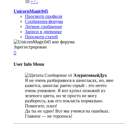
10
+
/
-
UnicornMagic045
Просмотр профиля
Сообщения форума
Личное сообщение
Записи в дневнике
Просмотр статей
Зарегистрирован

User Info Menu
Сообщение от
АзуритовыйДух
Я не очень разбираяюся в шингласах, но, мне
кажетса, шинглас ранчо серый - это нечто
очень униковое. Я вот купил похожий из
зеленого цвета, но че просто не могу
разберессь, как его покласть нормально.
Помогите, плиз!
Да ты не один! Все мы учимся на ошибках.
Главное — не торопись!