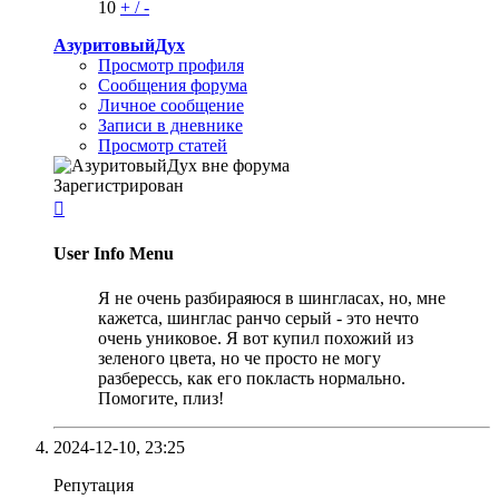
10
+
/
-
АзуритовыйДух
Просмотр профиля
Сообщения форума
Личное сообщение
Записи в дневнике
Просмотр статей
Зарегистрирован

User Info Menu
Я не очень разбираяюся в шингласах, но, мне
кажетса, шинглас ранчо серый - это нечто
очень униковое. Я вот купил похожий из
зеленого цвета, но че просто не могу
разберессь, как его покласть нормально.
Помогите, плиз!
2024-12-10,
23:25
Репутация