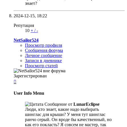
знает?
2024-12-15,
18:22
Репутация
10
+
/
-
NetSailor524
Просмотр профиля
Сообщения форума
Личное сообщение
Записи в дневнике
Просмотр статей
Зарегистрирован

User Info Menu
Сообщение от
LunarEclipse
Люди, кто знает, какие надо выбирать
шинглас для крыши? У меня тут шинглас
ранчо серый. Он вроде бы качественный, но
как его покласть? Я совсем не мастер, так