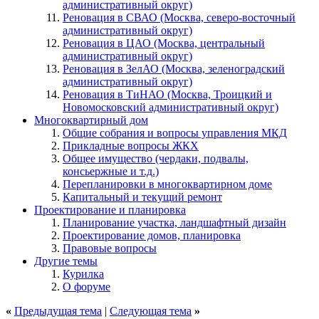
административный округ)
Реновация в СВАО (Москва, северо-восточный
административный округ)
Реновация в ЦАО (Москва, центральный
административный округ)
Реновация в ЗелАО (Москва, зеленоградский
административный округ)
Реновация в ТиНАО (Москва, Троицкий и
Новомосковский административный округ)
Многоквартирный дом
Общие собрания и вопросы управления МКД
Прикладные вопросы ЖКХ
Общее имущество (чердаки, подвалы,
консьержные и т.д.)
Перепланировки в многоквартирном доме
Капитальный и текущий ремонт
Проектирование и планировка
Планирование участка, ландшафтный дизайн
Проектирование домов, планировка
Правовые вопросы
Другие темы
Курилка
О форуме
«
Предыдущая тема
|
Следующая тема
»