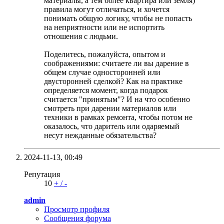
материалы, а тем более квартира или земля)
правила могут отличаться, и хочется
понимать общую логику, чтобы не попасть
на неприятности или не испортить
отношения с людьми.
Поделитесь, пожалуйста, опытом и
соображениями: считаете ли вы дарение в
общем случае односторонней или
двусторонней сделкой? Как на практике
определяется момент, когда подарок
считается "принятым"? И на что особенно
смотреть при дарении материалов или
техники в рамках ремонта, чтобы потом не
оказалось, что даритель или одаряемый
несут нежданные обязательства?
2024-11-13,
00:49
Репутация
10
+
/
-
admin
Просмотр профиля
Сообщения форума