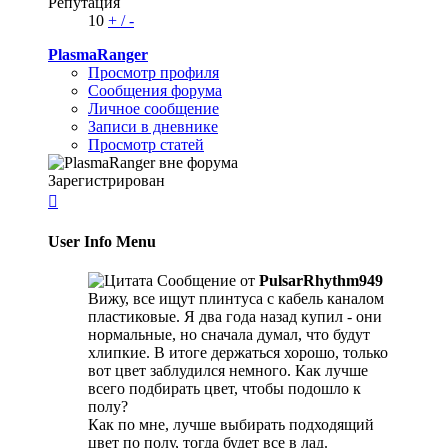
Репутация
10
+
/
-
PlasmaRanger
Просмотр профиля
Сообщения форума
Личное сообщение
Записи в дневнике
Просмотр статей
Зарегистрирован

User Info Menu
Сообщение от
PulsarRhythm949
Вижу, все ищут плинтуса с кабель каналом
пластиковые. Я два года назад купил - они
нормальные, но сначала думал, что будут
хлипкие. В итоге держаться хорошо, только
вот цвет заблудился немного. Как лучше
всего подбирать цвет, чтобы подошло к
полу?
Как по мне, лучше выбирать подходящий
цвет по полу, тогда будет все в лад.