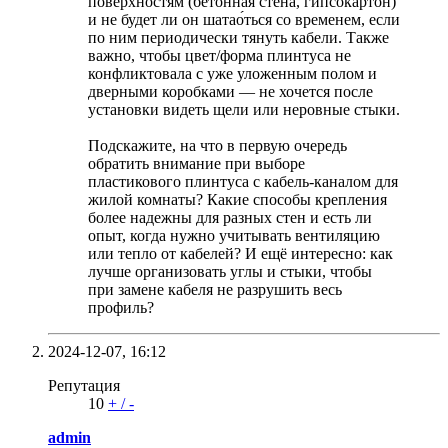
поверхностям (бетонная стена, гипсокартон)
и не будет ли он шатао́ться со временем, если
по ним периодически тянуть кабели. Также
важно, чтобы цвет/форма плинтуса не
конфликтовала с уже уложенным полом и
дверными коробками — не хочется после
установки видеть щели или неровные стыки.
Подскажите, на что в первую очередь
обратить внимание при выборе
пластикового плинтуса с кабель-каналом для
жилой комнаты? Какие способы крепления
более надежны для разных стен и есть ли
опыт, когда нужно учитывать вентиляцию
или тепло от кабелей? И ещё интересно: как
лучше организовать углы и стыки, чтобы
при замене кабеля не разрушить весь
профиль?
2024-12-07,
16:12
Репутация
10
+
/
-
admin