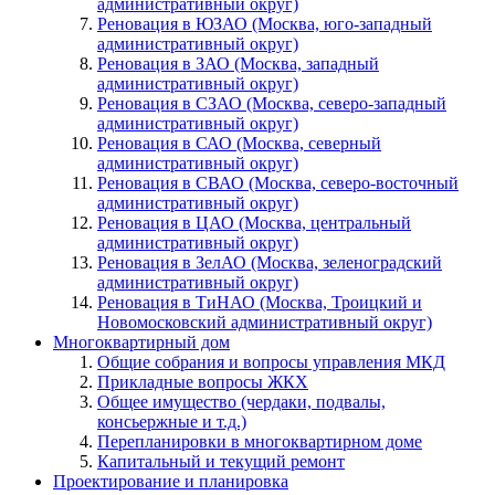
административный округ)
Реновация в ЮЗАО (Москва, юго-западный
административный округ)
Реновация в ЗАО (Москва, западный
административный округ)
Реновация в СЗАО (Москва, северо-западный
административный округ)
Реновация в САО (Москва, северный
административный округ)
Реновация в СВАО (Москва, северо-восточный
административный округ)
Реновация в ЦАО (Москва, центральный
административный округ)
Реновация в ЗелАО (Москва, зеленоградский
административный округ)
Реновация в ТиНАО (Москва, Троицкий и
Новомосковский административный округ)
Многоквартирный дом
Общие собрания и вопросы управления МКД
Прикладные вопросы ЖКХ
Общее имущество (чердаки, подвалы,
консьержные и т.д.)
Перепланировки в многоквартирном доме
Капитальный и текущий ремонт
Проектирование и планировка