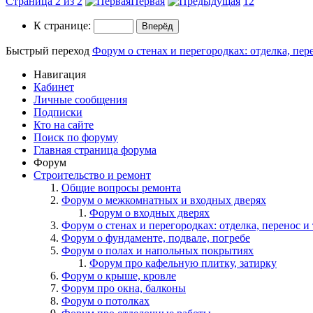
Страница 2 из 2
Первая
1
2
К странице:
Быстрый переход
Форум о стенах и перегородках: отделка, пере
Навигация
Кабинет
Личные сообщения
Подписки
Кто на сайте
Поиск по форуму
Главная страница форума
Форум
Строительство и ремонт
Общие вопросы ремонта
Форум о межкомнатных и входных дверях
Форум о входных дверях
Форум о стенах и перегородках: отделка, перенос и 
Форум о фундаменте, подвале, погребе
Форум о полах и напольных покрытиях
Форум про кафельную плитку, затирку
Форум о крыше, кровле
Форум про окна, балконы
Форум о потолках