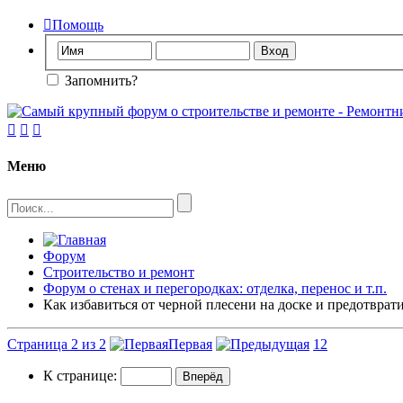

Помощь
Запомнить?



Меню
Форум
Строительство и ремонт
Форум о стенах и перегородках: отделка, перенос и т.п.
Как избавиться от черной плесени на доске и предотврат
Страница 2 из 2
Первая
1
2
К странице: