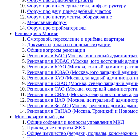
Форум про отделочные работы
Форум про инженерные сети, инфраструктуру
Форум про дачу, приусадебный участок
Форум про инструменты, оборудование
Мебельный форум
Форум про стройматериалы
Реновация в Москве
Смотровой, переселение и приёмка квартиры
Документы, права и спорные ситуации
Общие вопросы реновации
Реновация в ВАО (Москва, восточный администрат
Реновация в ЮВАО (Москва, юго-восточный админ
Реновация в ЮАО (Москва, южный административ
Реновация в ЮЗАО (Москва, юго-западный админи
Реновация в ЗАО (Москва, западный администрати
Реновация в СЗАО (Москва, северо-западный адми
Реновация в САО (Москва, северный администрати
Реновация в СВАО (Москва, северо-восточный адм
Реновация в ЦАО (Москва, центральный админист
Реновация в ЗелАО (Москва, зеленоградский адми
Реновация в ТиНАО (Москва, Троицкий и Новомос
Многоквартирный дом
Общие собрания и вопросы управления МКД
Прикладные вопросы ЖКХ
Общее имущество (чердаки, подвалы, консьержные и