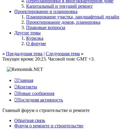
Перепланировки в многоквартирном доме
Капитальный и текущий ремонт
Проектирование и планировка
Планирование участка, ландшафтный дизайн
Проектирование домов, планировка
Правовые вопросы
Другие темы
Курилка
О форуме
«
Предыдущая тема
|
Следующая тема
»
Текущее время:
20:23
. Часовой пояс GMT +3.

Главная

Контакты

Новые сообщения

Последняя активность
Главный форум о строительстве и ремонте
Обратная связь
Форум о ремонте и строительстве