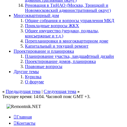
административный округ)
Реновация в ТиНАО (Москва, Троицкий и
Новомосковский административный округ)
Многоквартирный дом
Общие собрания и вопросы управления МКД
Прикладные вопросы ЖКХ
Общее имущество (чердаки, подвалы,
консьержные и т.д.)
Перепланировки в многоквартирном доме
Капитальный и текущий ремонт
Проектирование и планировка
Планирование участка, ландшафтный дизайн
Проектирование домов, планировка
Правовые вопросы
Другие темы
Курилка
О форуме
«
Предыдущая тема
|
Следующая тема
»
Текущее время:
14:04
. Часовой пояс GMT +3.

Главная

Контакты