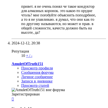
привет. я не очень понял че такое кондуктор
для алмазных коронок. это какое-то орудие
чтоль? мне поrобуйте объяснить поподрбнее,
а то я не улавливаю. я думал, что они как-то
по другому называются, но может и прав. в
общей сложности, качеста должно быть на
высоте, да?
2024-12-12,
20:38
Репутация
10
+
/
-
AmuletOfTruth151
Просмотр профиля
Сообщения форума
Личное сообщение
Записи в дневнике
Просмотр статей
Зарегистрирован
