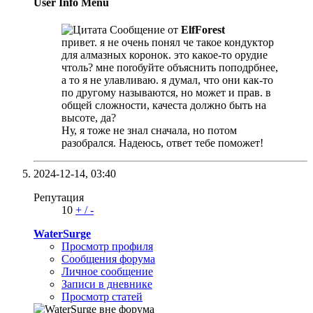
User Info Menu
Сообщение от
ElfForest
привет. я не очень понял че такое кондуктор
для алмазных коронок. это какое-то орудие
чтоль? мне поrобуйте объяснить поподрбнее,
а то я не улавливаю. я думал, что они как-то
по другому называются, но может и прав. в
общей сложности, качеста должно быть на
высоте, да?
Ну, я тоже не знал сначала, но потом
разобрался. Надеюсь, ответ тебе поможет!
2024-12-14,
03:40
Репутация
10
+
/
-
WaterSurge
Просмотр профиля
Сообщения форума
Личное сообщение
Записи в дневнике
Просмотр статей