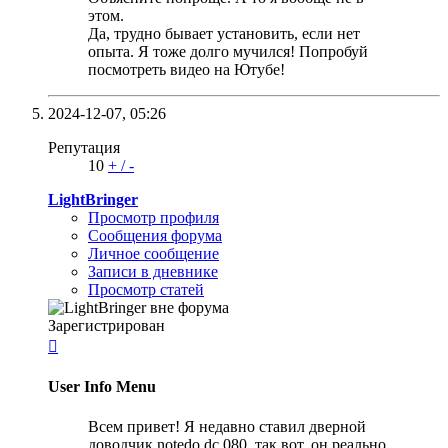
этом.
Да, трудно бывает установить, если нет
опыта. Я тоже долго мучился! Попробуй
посмотреть видео на Ютубе!
2024-12-07,
05:26
Репутация
10
+
/
-
LightBringer
Просмотр профиля
Сообщения форума
Личное сообщение
Записи в дневнике
Просмотр статей
Зарегистрирован

User Info Menu
Всем привет! Я недавно ставил дверной
доводчик notedo dc 080, так вот, он реально