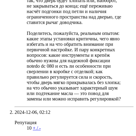
так, что дверь будет хлопать или, наоборот,
не закрываться до конца; ещё переживаю
насчёт подгонки под петли и наличия
ограниченного пространства над дверью, где
ставится рычаг доводчика.
Поделитесь, пожалуйста, реальным опытом:
какие этапы установки критичны, чего явно
избегать и на что обратить внимание при
первичной настройке. И пару конкретных
вопросов: какие инструменты и крепёж
обычно нужны для надежной фиксации
notedo dc 080 и есть ли особенности при
сверлении в коробке с отделкой; как
правильно регулируется сила и скорость,
чтобы дверь мягко прикрывалась без хлопка;
на что обычно указывает характерный шум
или подтекание масла — это повод для
замены или можно исправить регулировкой?
2024-12-06,
02:12
Репутация
10
+
/
-