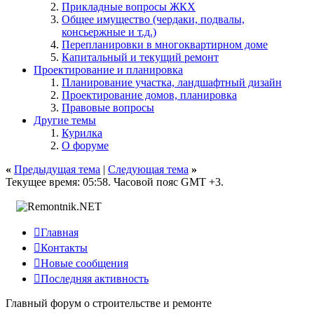
Прикладные вопросы ЖКХ
Общее имущество (чердаки, подвалы,
консьержные и т.д.)
Перепланировки в многоквартирном доме
Капитальный и текущий ремонт
Проектирование и планировка
Планирование участка, ландшафтный дизайн
Проектирование домов, планировка
Правовые вопросы
Другие темы
Курилка
О форуме
«
Предыдущая тема
|
Следующая тема
»
Текущее время:
05:58
. Часовой пояс GMT +3.

Главная

Контакты

Новые сообщения

Последняя активность
Главный форум о строительстве и ремонте