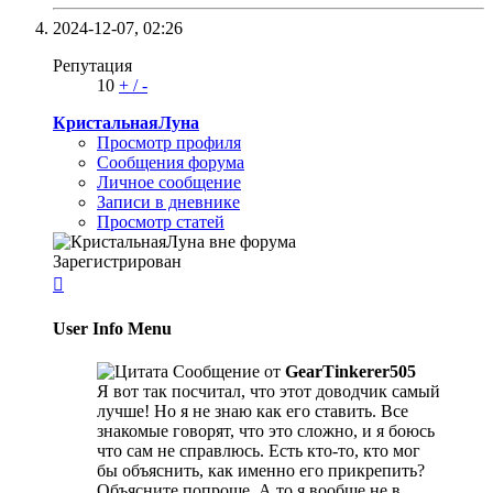
2024-12-07,
02:26
Репутация
10
+
/
-
КристальнаяЛуна
Просмотр профиля
Сообщения форума
Личное сообщение
Записи в дневнике
Просмотр статей
Зарегистрирован

User Info Menu
Сообщение от
GearTinkerer505
Я вот так посчитал, что этот доводчик самый
лучше! Но я не знаю как его ставить. Все
знакомые говорят, что это сложно, и я боюсь
что сам не справлюсь. Есть кто-то, кто мог
бы объяснить, как именно его прикрепить?
Объясните попроще. А то я вообще не в