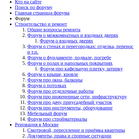
Кто на сайте
Поиск по форуму
Главная страница форума
Форум
Строительство и ремонт
Общие вопросы ремонта
Форум о межкомнатных и входных дверях
Форум о входных дверях
Форум о стенах и перегородках: отделка, перенос
и т.п.
Форум о фундаменте, подвале, погребе
Форум о полах и напольных покрытиях
Форум про кафельную плитку, затирку
Форум о крыше, кровле
Форум про окна, балконы
Форум о потолках
Форум про отделочные работы
Форум про инженерные сети, инфраструктуру
Форум про дачу, приусадебный участок
Форум про инструменты, оборудование
Мебельный форум
Форум про стройматериалы
Реновация в Москве
Смотровой, переселение и приёмка квартиры
Документы, права и спорные ситуации