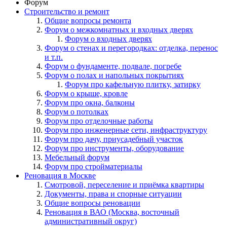
Форум
Строительство и ремонт
Общие вопросы ремонта
Форум о межкомнатных и входных дверях
Форум о входных дверях
Форум о стенах и перегородках: отделка, перенос
и т.п.
Форум о фундаменте, подвале, погребе
Форум о полах и напольных покрытиях
Форум про кафельную плитку, затирку
Форум о крыше, кровле
Форум про окна, балконы
Форум о потолках
Форум про отделочные работы
Форум про инженерные сети, инфраструктуру
Форум про дачу, приусадебный участок
Форум про инструменты, оборудование
Мебельный форум
Форум про стройматериалы
Реновация в Москве
Смотровой, переселение и приёмка квартиры
Документы, права и спорные ситуации
Общие вопросы реновации
Реновация в ВАО (Москва, восточный
административный округ)