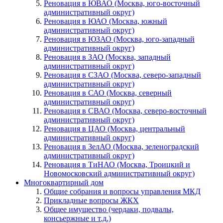
Реновация в ЮВАО (Москва, юго-восточный
административный округ)
Реновация в ЮАО (Москва, южный
административный округ)
Реновация в ЮЗАО (Москва, юго-западный
административный округ)
Реновация в ЗАО (Москва, западный
административный округ)
Реновация в СЗАО (Москва, северо-западный
административный округ)
Реновация в САО (Москва, северный
административный округ)
Реновация в СВАО (Москва, северо-восточный
административный округ)
Реновация в ЦАО (Москва, центральный
административный округ)
Реновация в ЗелАО (Москва, зеленоградский
административный округ)
Реновация в ТиНАО (Москва, Троицкий и
Новомосковский административный округ)
Многоквартирный дом
Общие собрания и вопросы управления МКД
Прикладные вопросы ЖКХ
Общее имущество (чердаки, подвалы,
консьержные и т.д.)