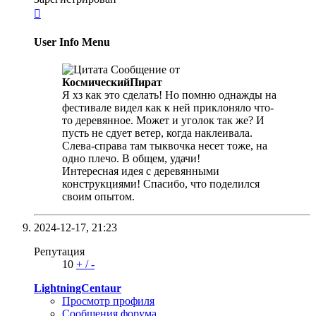

User Info Menu
Сообщение от
КосмическийПират
Я хз как это сделать! Но помню однажды на
фестивале видел как к ней приклоняло что-
то деревянное. Может и уголок так же? И
пусть не сдует ветер, когда наклеивала.
Слева-справа там тыквочка несет тоже, на
одно плечо. В общем, удачи!
Интересная идея с деревянными
конструкциями! Спасибо, что поделился
своим опытом.
2024-12-17,
21:23
Репутация
10
+
/
-
LightningCentaur
Просмотр профиля
Сообщения форума