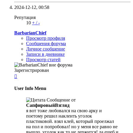
2024-12-12,
00:58
Репутация
10
+
/
-
BarbarianChief
Просмотр профиля
Сообщения форума
Личное сообщение
Записи в дневнике
Просмотр статей
Зарегистрирован

User Info Menu
Сообщение от
СапфировыйВзгляд
я вот тоже любовался на свою арку и
поетому решил наклеить уголок
пластиковой. взял клей, который проелжал
на пол и попробовал! но у меня все равно не
вышло, уголок как то не держится! да ещеб и