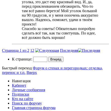
уголка, это даст ему красивый вид. И, да,
перед приклеиванием обезжирить. Что-то
там всё равно берется! Мой уголок большой
на 90 градусов, и у меня оооочень аккуратно
вышло. Надеюсь, поможет, удачи в твоём
проекте!
Спасибо за советы! Обязательно попробую
сделать всё так, как ты советуешь. По идее,
всё должно быть хорошо!
Страница 1 из 2
1
2
Последняя
К странице:
Быстрый переход
Форум о стенах и перегородках: отделка,
перенос и т.п.
Вверх
Навигация
Кабинет
Личные сообщения
Подписки
Кто на сайте
Поиск по форуму
Главная страница форума