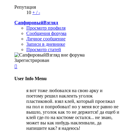
Репутация
10
+
/
-
СапфировыйВзгляд
Просмотр профиля
Сообщения форума
Личное сообщение
Записи в дневнике
Просмотр статей
Зарегистрирован

User Info Menu
я вот тоже любовался на свою арку и
поетому решил наклеить уголок
пластиковой. взял клей, который проелжал
на пол и попробовал! но у меня все равно не
вышло, уголок как то не держится! да ещеб и
клей где-то на костюме остался... не знаю,
может вы как нибудь наклеивали, да
напишите как? я надеюсь!