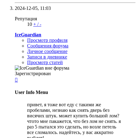
2024-12-05,
11:03
Репутация
10
+
/
-
IceGuardian
Просмотр профиля
Сообщения форума
Личное сообщение
Записи в дневнике
Просмотр статей
Зарегистрирован

User Info Menu
привет, я тоже вот еду с такими же
пробелами, незнаю как снять дверь без
висячих штук. может купить большой лом?
чтото мне пакажется, что без лом не снять. я
раз 5 пытался это сделать, но возле петель
все сломалось. надейтесь, у вас аккратно
выйдет!