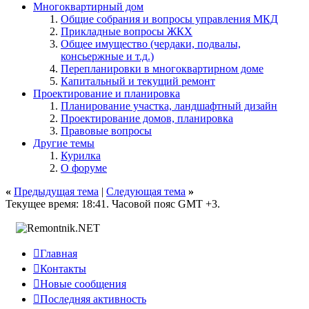
Многоквартирный дом
Общие собрания и вопросы управления МКД
Прикладные вопросы ЖКХ
Общее имущество (чердаки, подвалы,
консьержные и т.д.)
Перепланировки в многоквартирном доме
Капитальный и текущий ремонт
Проектирование и планировка
Планирование участка, ландшафтный дизайн
Проектирование домов, планировка
Правовые вопросы
Другие темы
Курилка
О форуме
«
Предыдущая тема
|
Следующая тема
»
Текущее время:
18:41
. Часовой пояс GMT +3.

Главная

Контакты

Новые сообщения

Последняя активность