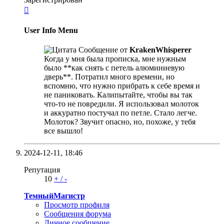

User Info Menu
Сообщение от
KrakenWhisperer
Когда у мня была прописка, мне нужным
было **как снять с петель алюминиевую
дверь**. Потратил много времени, но
вспомню, что нужно прибрать к себе время и
не паниковать. Калипытайте, чтобы вы так
что-то не повредили. Я использовал молоток
и аккуратно постучал по петле. Стало легче.
Молоток? Звучит опасно, но, похоже, у тебя
все вышло!
2024-12-11,
18:46
Репутация
10
+
/
-
ТемныйМагистр
Просмотр профиля
Сообщения форума
Личное сообщение