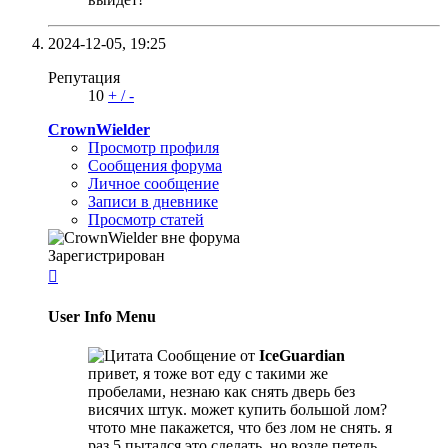
2024-12-05,
19:25
Репутация
10
+
/
-
CrownWielder
Просмотр профиля
Сообщения форума
Личное сообщение
Записи в дневнике
Просмотр статей
Зарегистрирован

User Info Menu
Сообщение от
IceGuardian
привет, я тоже вот еду с такими же
пробелами, незнаю как снять дверь без
висячих штук. может купить большой лом?
чтото мне пакажется, что без лом не снять. я
раз 5 пытался это сделать, но возле петель