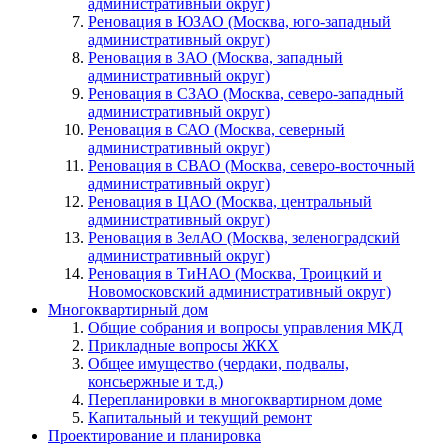
административный округ)
Реновация в ЮЗАО (Москва, юго-западный
административный округ)
Реновация в ЗАО (Москва, западный
административный округ)
Реновация в СЗАО (Москва, северо-западный
административный округ)
Реновация в САО (Москва, северный
административный округ)
Реновация в СВАО (Москва, северо-восточный
административный округ)
Реновация в ЦАО (Москва, центральный
административный округ)
Реновация в ЗелАО (Москва, зеленоградский
административный округ)
Реновация в ТиНАО (Москва, Троицкий и
Новомосковский административный округ)
Многоквартирный дом
Общие собрания и вопросы управления МКД
Прикладные вопросы ЖКХ
Общее имущество (чердаки, подвалы,
консьержные и т.д.)
Перепланировки в многоквартирном доме
Капитальный и текущий ремонт
Проектирование и планировка