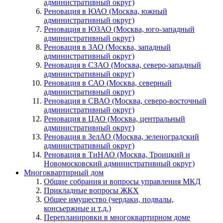
административный округ)
Реновация в ЮАО (Москва, южный
административный округ)
Реновация в ЮЗАО (Москва, юго-западный
административный округ)
Реновация в ЗАО (Москва, западный
административный округ)
Реновация в СЗАО (Москва, северо-западный
административный округ)
Реновация в САО (Москва, северный
административный округ)
Реновация в СВАО (Москва, северо-восточный
административный округ)
Реновация в ЦАО (Москва, центральный
административный округ)
Реновация в ЗелАО (Москва, зеленоградский
административный округ)
Реновация в ТиНАО (Москва, Троицкий и
Новомосковский административный округ)
Многоквартирный дом
Общие собрания и вопросы управления МКД
Прикладные вопросы ЖКХ
Общее имущество (чердаки, подвалы,
консьержные и т.д.)
Перепланировки в многоквартирном доме